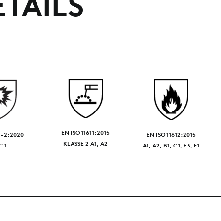
TAILS
EN ISO 11611:2015
2-2:2020
EN ISO 11612:2015
KLASSE 2 A1, A2
C 1
A1, A2, B1, C1, E3, F1