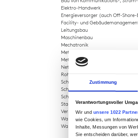
Bau von Kommunikations-, Strom-
Elektro-Handwerk
Energieversorger (auch Off-Shore-
Facility- und Gebäudemanagemen
Leitungsbau
Maschinenbau
Mechatronik
Metallbau
Metallverarbeitende Industrie
Netztechnik
Rohrleitungsbau
Schaltanlagenbau
Zustimmung
Schiffsbau
Schweiß-Betriebe
Verantwortungsvoller Umgan
Stadtwerke
Versorger (Gas, Strom, Wasser)
Wir und
unsere 1022 Partne
Walzwerke
wie Cookies, um Information
Wartung von Niederspannungsnet
Inhalte, Messungen von Werb
Sie entscheiden darüber, wer