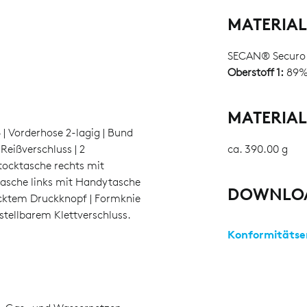
MATERIA
SECAN® Securo
Oberstoff 1:
89%
MATERIA
 | Vorderhose 2-lagig | Bund
Reißverschluss | 2
ca. 390.00 g
stocktasche rechts mit
otasche links mit Handytasche
DOWNLO
ecktem Druckknopf | Formknie
stellbarem Klettverschluss.
Konformitätse