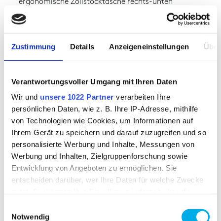
ergonomische Zollstocktasche rechts-unten
freihängend mit Patte und 1 Beinetasche-unten
freihängend mit Patte als Blasebalgtasche links, mit
zusätzlicher innenliegender Handytasche •
Zustimmung
Details
Anzeigeneinstellungen
Über
Knietasche mit Klettverschluss • 2 segmentierte
Reflexstreifen an den Beinen • elastische Elemente
seitlich im Bund, seitlich im Tascheneingriff, am
Verantwortungsvoller Umgang mit Ihren Daten
Hinterhosensattel und im Schrittbereich • partielle
widerstandsfähige und schmutzresistente Bereiche
Wir und
unsere 1022 Partner
verarbeiten Ihre
an Knietaschen und Innenbein unten
persönlichen Daten, wie z. B. Ihre IP-Adresse, mithilfe
von Technologien wie Cookies, um Informationen auf
Ihrem Gerät zu speichern und darauf zuzugreifen und so
MATERIAL
personalisierte Werbung und Inhalte, Messungen von
Werbung und Inhalten, Zielgruppenforschung sowie
RipStop FR
Entwicklung von Angeboten zu ermöglichen. Sie
Oberstoff 1:
44% Modacryl,30% Baumwolle,20%
entscheiden darüber, wer Ihre Daten für welche Zwecke
Polyamid,5% Aramid,1% Carbon
nutzt. Sie können Ihre Einwilligung jederzeit über die
Oberstoff 2:
44% Modacryl,30% Baumwolle,20%
Cookie-Erklärung oder durch Klicken auf das Privacy
Polyamid,5% Aramid,1% Carbon
Einwilligungsauswahl
Trigger Symbol ändern oder widerrufen
Oberstoff 3:
29% Polyester,26% Modacryl,19%
Notwendig