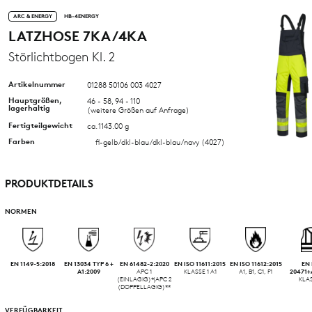
ARC & ENERGY
HB-4ENERGY
LATZHOSE 7KA/4KA
Störlichtbogen Kl. 2
Artikelnummer
01288 50106 003 4027
Hauptgrößen,
46 - 58, 94 - 110
lagerhaltig
(weitere Größen auf Anfrage)
Fertigteilgewicht
ca. 1143.00 g
Farben
fl-gelb/dkl-blau/dkl-blau/navy (4027)
PRODUKTDETAILS
NORMEN
EN 1149-5:2018
EN 13034 TYP 6 +
EN 61482-2:2020
EN ISO 11611:2015
EN ISO 11612:2015
EN 
A1:2009
APC 1
KLASSE 1 A1
A1, B1, C1, F1
20471+
(EINLAGIG)*|APC 2
KLAS
(DOPPELLAGIG)**
VERFÜGBARKEIT