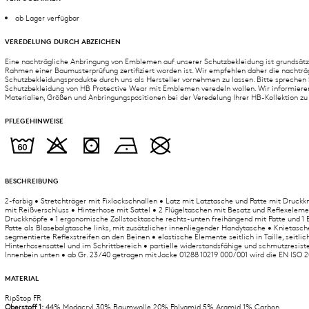
ab Lager verfügbar
VEREDELUNG DURCH ABZEICHEN
Eine nachträgliche Anbringung von Emblemen auf unserer Schutzbekleidung ist grundsätz
Rahmen einer Baumusterprüfung zertifiziert worden ist. Wir empfehlen daher die nachträ
Schutzbekleidungsprodukte durch uns als Hersteller vornehmen zu lassen. Bitte sprechen S
Schutzbekleidung von HB Protective Wear mit Emblemen veredeln wollen. Wir informiere
Materialien, Größen und Anbringungspositionen bei der Veredelung Ihrer HB-Kollektion zu
PFLEGEHINWEISE
BESCHREIBUNG
2-farbig • Stretchträger mit Fixlockschnallen • Latz mit Latztasche und Patte mit Druckk
mit Reißverschluss • Hinterhose mit Sattel • 2 Flügeltaschen mit Besatz und Reflexelem
Druckknöpfe • 1 ergonomische Zollstocktasche rechts-unten freihängend mit Patte und 1
Patte als Blasebalgtasche links, mit zusätzlicher innenliegender Handytasche • Knietasch
segmentierte Reflexstreifen an den Beinen • elastische Elemente seitlich in Taille, seitli
Hinterhosensattel und im Schrittbereich • partielle widerstandsfähige und schmutzresis
Innenbein unten • ab Gr. 23 / 40 getragen mit Jacke 01288 10219 000 / 001 wird die EN ISO 
MATERIAL
RipStop FR
Oberstoff 1:
44% Modacryl,30% Baumwolle,20% Polyamid,5% Aramid,1% Carbon