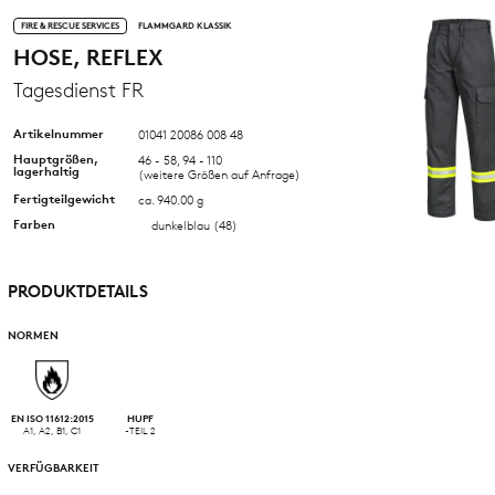
FIRE & RESCUE SERVICES
FLAMMGARD KLASSIK
HOSE, REFLEX
Tagesdienst FR
Artikelnummer
01041 20086 008 48
Hauptgrößen,
46 - 58, 94 - 110
lagerhaltig
(weitere Größen auf Anfrage)
Fertigteilgewicht
ca. 940.00 g
Farben
dunkelblau (48)
PRODUKTDETAILS
NORMEN
EN ISO 11612:2015
HUPF
A1, A2, B1, C1
-TEIL 2
VERFÜGBARKEIT