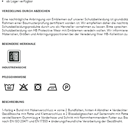
ab Lager verfügbar
VEREDELUNG DURCH ABZEICHEN
Eine nachträgliche Anbringung von Emblemen auf unserer Schutzbekleidung ist grundsätz
Rahmen einer Baumusterprüfung zertifiziert worden ist. Wir empfehlen daher die nachträ
Schutzbekleidungsprodukte durch uns als Hersteller vornehmen zu lassen. Bitte sprechen S
Schutzbekleidung von HB Protective Wear mit Emblemen veredeln wollen. Wir informiere
Materialien, Größen und Anbringungspositionen bei der Veredelung Ihrer HB-Kollektion zu
BESONDERE MERKMALE
INDUSTRIEWÄSCHE
PFLEGEHINWEISE
BESCHREIBUNG
1-farbig • Bund mit Hakenverschluss • vorne 2 Bundfalten, hinten 4 Abnäher • Verdeckter 
Gesäßtasche mit Patte und Klettverschluss • 2 Blasebalgtaschen auf Seitennaht mit Patt
verstellbarem Gummizug • Vorderhose und Schritt mit flammhemmendem Futter aus Bau
nach EN ISO 20471 und EN 17353 • änderungsfreundliche Verarbeitung der Gesäßnaht.