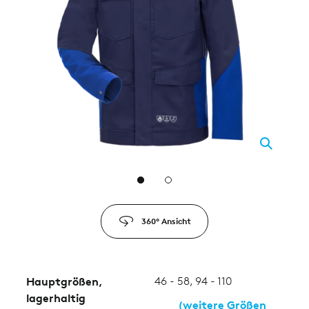
2
360° Ansicht
Hauptgrößen,
46 - 58, 94 - 110
lagerhaltig
(weitere Größen