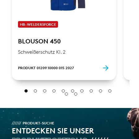
HB-WELDERSFORCE
HB-
BLOUSON 450
BL
Schweißerschutz Kl. 2
Schw
PRODUKT 01209 10000 015 2027
PROD
PRODUKT-SUCHE
ENTDECKEN SIE UNSER