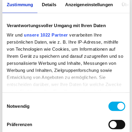
Zustimmung
Details
Anzeigeneinstellungen
Über
VERFÜGBARKEIT
Verantwortungsvoller Umgang mit Ihren Daten
ab Lager verfügbar
Wir und
unsere 1022 Partner
verarbeiten Ihre
persönlichen Daten, wie z. B. Ihre IP-Adresse, mithilfe
MATERIAL
von Technologien wie Cookies, um Informationen auf
Ihrem Gerät zu speichern und darauf zuzugreifen und so
HABETEX® blend FR 350
personalisierte Werbung und Inhalte, Messungen von
Oberstoff 1:
79% Baumwolle,20% Polyester,1%
Werbung und Inhalten, Zielgruppenforschung sowie
Carbon
Entwicklung von Angeboten zu ermöglichen. Sie
Oberstoff 2:
79% Baumwolle,20% Polyester,1%
entscheiden darüber, wer Ihre Daten für welche Zwecke
Carbon
nutzt. Sie können Ihre Einwilligung jederzeit über die
Cookie-Erklärung oder durch Klicken auf das Privacy
Einwilligungsauswahl
MATERIALGEWICHT
Trigger Symbol ändern oder widerrufen
Notwendig
ca. 350.00 g
Wenn Sie es erlauben, würden wir auch gerne:
Präferenzen
Informationen über Ihre geografische Lage