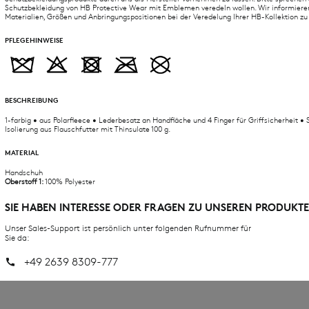
Schutzbekleidung von HB Protective Wear mit Emblemen veredeln wollen. Wir informiere
Materialien, Größen und Anbringungspositionen bei der Veredelung Ihrer HB-Kollektion zu
PFLEGEHINWEISE
BESCHREIBUNG
1-farbig • aus Polarfleece • Lederbesatz an Handfläche und 4 Finger für Griffsicherheit •
Isolierung aus Flauschfutter mit Thinsulate 100 g.
MATERIAL
Handschuh
Oberstoff 1:
100% Polyester
SIE HABEN INTERESSE ODER FRAGEN ZU UNSEREN PRODUKT
Unser Sales-Support ist persönlich unter folgenden Rufnummer für
Sie da:
+49 2639 8309-777