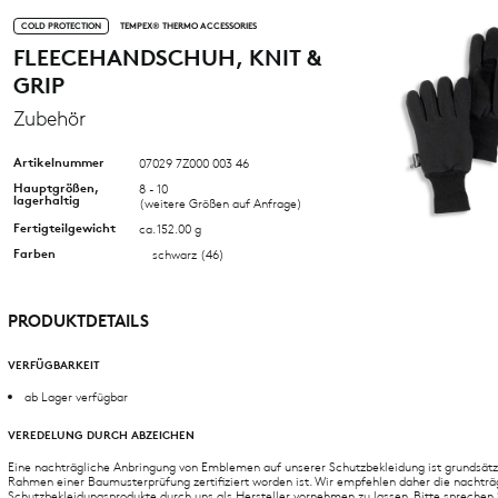
COLD PROTECTION
TEMPEX® THERMO ACCESSORIES
FLEECEHANDSCHUH, KNIT &
GRIP
Zubehör
Artikelnummer
07029 7Z000 003 46
Hauptgrößen,
8 - 10
lagerhaltig
(weitere Größen auf Anfrage)
Fertigteilgewicht
ca. 152.00 g
Farben
schwarz (46)
PRODUKTDETAILS
VERFÜGBARKEIT
ab Lager verfügbar
VEREDELUNG DURCH ABZEICHEN
Eine nachträgliche Anbringung von Emblemen auf unserer Schutzbekleidung ist grundsätz
Rahmen einer Baumusterprüfung zertifiziert worden ist. Wir empfehlen daher die nachträ
Schutzbekleidungsprodukte durch uns als Hersteller vornehmen zu lassen. Bitte sprechen S