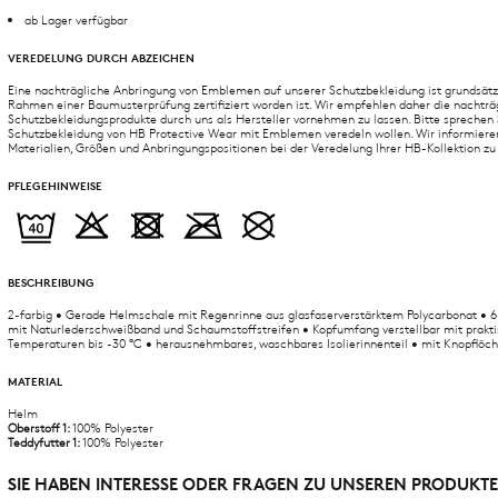
ab Lager verfügbar
VEREDELUNG DURCH ABZEICHEN
Eine nachträgliche Anbringung von Emblemen auf unserer Schutzbekleidung ist grundsätz
Rahmen einer Baumusterprüfung zertifiziert worden ist. Wir empfehlen daher die nachträ
Schutzbekleidungsprodukte durch uns als Hersteller vornehmen zu lassen. Bitte sprechen S
Schutzbekleidung von HB Protective Wear mit Emblemen veredeln wollen. Wir informiere
Materialien, Größen und Anbringungspositionen bei der Veredelung Ihrer HB-Kollektion zu
PFLEGEHINWEISE
BESCHREIBUNG
2-farbig • Gerade Helmschale mit Regenrinne aus glasfaserverstärktem Polycarbonat • 
mit Naturlederschweißband und Schaumstoffstreifen • Kopfumfang verstellbar mit prakt
Temperaturen bis -30 °C • herausnehmbares, waschbares Isolierinnenteil • mit Knopflöch
MATERIAL
Helm
Oberstoff 1:
100% Polyester
Teddyfutter 1:
100% Polyester
SIE HABEN INTERESSE ODER FRAGEN ZU UNSEREN PRODUKT