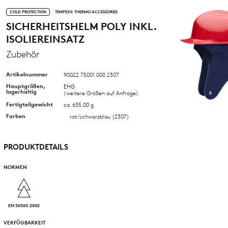
COLD PROTECTION
TEMPEX® THERMO ACCESSORIES
SICHERHEITSHELM POLY INKL.
ISOLIEREINSATZ
Zubehör
Artikelnummer
90022 75001 000 2307
Hauptgrößen,
EHG
lagerhaltig
(weitere Größen auf Anfrage)
Fertigteilgewicht
ca. 635.00 g
Farben
rot/schwarzblau (2307)
PRODUKTDETAILS
NORMEN
EN 50365:2002
VERFÜGBARKEIT