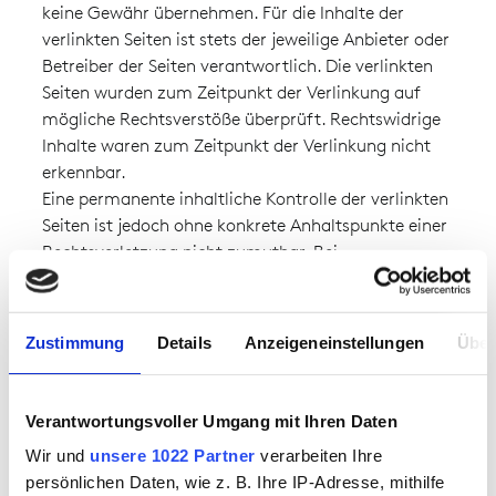
keine Gewähr übernehmen. Für die Inhalte der
verlinkten Seiten ist stets der jeweilige Anbieter oder
Betreiber der Seiten verantwortlich. Die verlinkten
Seiten wurden zum Zeitpunkt der Verlinkung auf
mögliche Rechtsverstöße überprüft. Rechtswidrige
Inhalte waren zum Zeitpunkt der Verlinkung nicht
erkennbar.
Eine permanente inhaltliche Kontrolle der verlinkten
Seiten ist jedoch ohne konkrete Anhaltspunkte einer
Rechtsverletzung nicht zumutbar. Bei
Bekanntwerden von Rechtsverletzungen werden wir
derartige Links umgehend entfernen.
Urheberrecht
Zustimmung
Details
Anzeigeneinstellungen
Über
Die durch die Seitenbetreiber erstellten Inhalte und
Werke auf diesen Seiten unterliegen dem deutschen
Urheberrecht. Die Vervielfältigung, Bearbeitung,
Verantwortungsvoller Umgang mit Ihren Daten
Verbreitung und jede Art der Verwertung außerhalb
Wir und
unsere 1022 Partner
verarbeiten Ihre
der Grenzen des Urheberrechtes bedürfen der
persönlichen Daten, wie z. B. Ihre IP-Adresse, mithilfe
schriftlichen Zustimmung des jeweiligen Autors