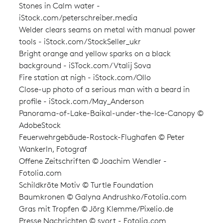
Stones in Calm water -
iStock.com/peterschreiber.media
Welder clears seams on metal with manual power
tools - iStock.com/StockSeller_ukr
Bright orange and yellow sparks on a black
background - iSTock.com/Vtalij Sova
Fire station at nigh - iStock.com/Ollo
Close-up photo of a serious man with a beard in
profile - iStock.com/May_Anderson
Panorama-of-Lake-Baikal-under-the-Ice-Canopy ©
AdobeStock
Feuerwehrgebäude-Rostock-Flughafen © Peter
Wankerln, Fotograf
Offene Zeitschriften © Joachim Wendler -
Fotolia.com
Schildkröte Motiv © Turtle Foundation
Baumkronen © Galyna Andrushko/Fotolia.com
Gras mit Tropfen © Jörg Klemme/Pixelio.de
Presse Nachrichten © svort - Fotolia.com