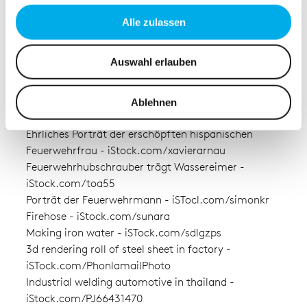
Images
Abschnitt Einzelheiten
fest.
Stokkur-Geysir-Island © Getty Images
Alle zulassen
Dry-Lake-Bed © Getty Images
Wir verwenden Cookies, um Inhalte und Anzeigen zu
Red hot fire flames on black background -
personalisieren, Funktionen für soziale Medien anbieten
Auswahl erlauben
iStock.com/Pleasureofart
zu können und die Zugriffe auf unsere Website zu
Nordlichter-Hverir-Island © Alamy
analysieren. Außerdem geben wir Informationen zu Ihrer
Welding - iStock.com/k_rahn
Verwendung unserer Website an unsere Partner für
Ablehnen
Weiße Holz Absatz - iSTock.com/djedzura
soziale Medien, Werbung und Analysen weiter. Unsere
Ehrliches Porträt der erschöpften hispanischen
Partner führen diese Informationen möglicherweise mit
Feuerwehrfrau - iStock.com/xavierarnau
weiteren Daten zusammen, die Sie ihnen bereitgestellt
Feuerwehrhubschrauber trägt Wassereimer -
haben oder die sie im Rahmen Ihrer Nutzung der Dienste
iStock.com/toa55
gesammelt haben.
Porträt der Feuerwehrmann - iSTocl.com/simonkr
Firehose - iStock.com/sunara
Making iron water - iSTock.com/sdlgzps
3d rendering roll of steel sheet in factory -
iSTock.com/PhonlamailPhoto
Industrial welding automotive in thailand -
iStock.com/PJ66431470