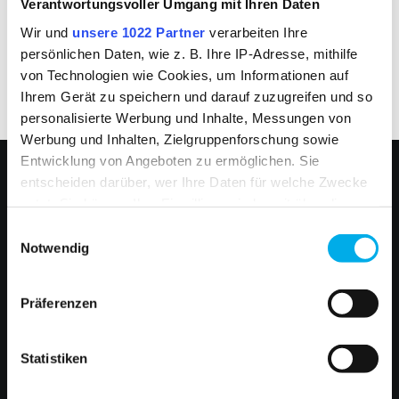
Verantwortungsvoller Umgang mit Ihren Daten
Wir und
unsere 1022 Partner
verarbeiten Ihre
SERVICES
persönlichen Daten, wie z. B. Ihre IP-Adresse, mithilfe
von Technologien wie Cookies, um Informationen auf
Ihrem Gerät zu speichern und darauf zuzugreifen und so
personalisierte Werbung und Inhalte, Messungen von
Werbung und Inhalten, Zielgruppenforschung sowie
Entwicklung von Angeboten zu ermöglichen. Sie
entscheiden darüber, wer Ihre Daten für welche Zwecke
PRODUKTE
nutzt. Sie können Ihre Einwilligung jederzeit über die
Cookie-Erklärung oder durch Klicken auf das Privacy
ARC & ENERGY
Einwilligungsauswahl
HB PROTECTIVE WEAR
Trigger Symbol ändern oder widerrufen
Notwendig
HEAT, SPLASHES & WELDING
UNTERNEHMEN
Wenn Sie es erlauben, würden wir auch gerne:
SERVICE
Präferenzen
ESD
Informationen über Ihre geografische Lage
NEWS & PRESSE
erfassen, welche bis auf einige Meter genau sein
KATALOG BESTELLEN
Alle Produkte finden Sie in unserem
können
Statistiken
KONTAKT
ANSPRECHPARTNER
Produktfilter
Ihr Gerät durch aktives Scannen nach
NEWSLETTER
bestimmten Merkmalen (Fingerprinting) identifizieren