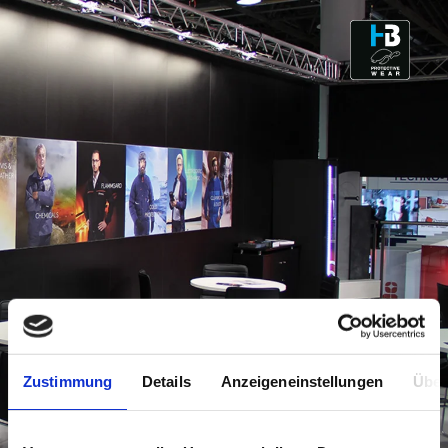
ESD - ELECTROSTATIC
DISCHARGE
CLEANROOM & DUST
Zustimmung
Details
Anzeigeneinstellungen
Über