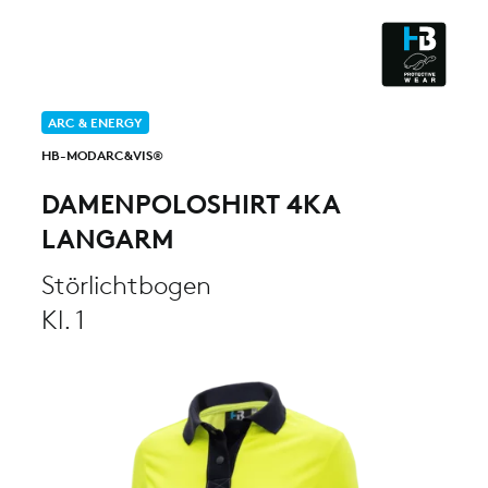
ESD - ELECTROSTATIC
DISCHARGE
CLEANROOM & DUST
ARC & ENERGY
HB-MODARC&VIS®
DAMENPOLOSHIRT 4KA
LANGARM
Störlichtbogen
Kl. 1