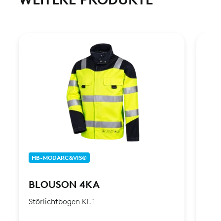
HB-MODARC&VIS®
HB-
BLOUSON 4KA
BL
Störlichtbogen Kl. 1
Stör