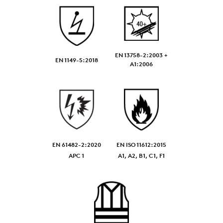
EN 13758-2:2003 +
EN 1149-5:2018
A1:2006
EN 61482-2:2020
EN ISO 11612:2015
APC 1
A1, A2, B1, C1, F1