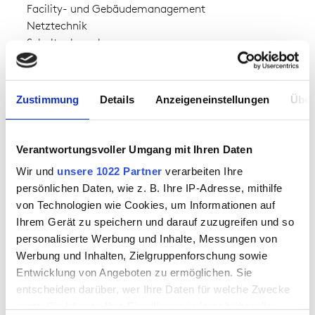
Facility- und Gebäudemanagement
Netztechnik
Schaltanlagenbau
Stadtwerke
Straßenbau
Versorger (Gas, Strom, Wasser)
Zustimmung
Details
Anzeigeneinstellungen
Über
Wartung von Niederspannungsnetzen
Verantwortungsvoller Umgang mit Ihren Daten
VERFÜGBARKEIT
Wir und
unsere 1022 Partner
verarbeiten Ihre
ab Lager verfügbar
persönlichen Daten, wie z. B. Ihre IP-Adresse, mithilfe
von Technologien wie Cookies, um Informationen auf
Ihrem Gerät zu speichern und darauf zuzugreifen und so
MATERIAL
personalisierte Werbung und Inhalte, Messungen von
HABETEX ® arc knit
Werbung und Inhalten, Zielgruppenforschung sowie
Oberstoff 1:
54% Modacryl,44% Baumwolle,2%
Entwicklung von Angeboten zu ermöglichen. Sie
Carbon
entscheiden darüber, wer Ihre Daten für welche Zwecke
Oberstoff 2:
54% Modacryl,44% Baumwolle,2%
nutzt. Sie können Ihre Einwilligung jederzeit über die