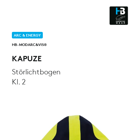
ESD - ELECTROSTATIC
DISCHARGE
CLEANROOM & DUST
ARC & ENERGY
HB-MODARC&VIS®
KAPUZE
Störlichtbogen
Kl. 2