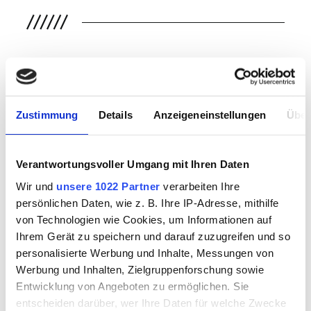
BESONDERE MERKMALE
Zustimmung
Details
Anzeigeneinstellungen
Über
Verantwortungsvoller Umgang mit Ihren Daten
Wir und
unsere 1022 Partner
verarbeiten Ihre
21 TO WEAR
MULTI-RISK
persönlichen Daten, wie z. B. Ihre IP-Adresse, mithilfe
von Technologien wie Cookies, um Informationen auf
Ihrem Gerät zu speichern und darauf zuzugreifen und so
personalisierte Werbung und Inhalte, Messungen von
Werbung und Inhalten, Zielgruppenforschung sowie
WEITERE PRODUKTE
Entwicklung von Angeboten zu ermöglichen. Sie
entscheiden darüber, wer Ihre Daten für welche Zwecke