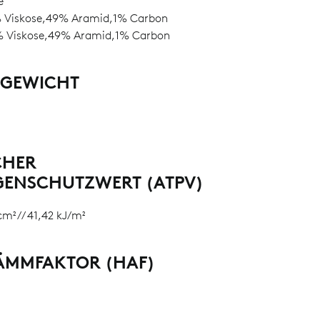
e
Viskose,49% Aramid,1% Carbon
 Viskose,49% Aramid,1% Carbon
LGEWICHT
CHER
GENSCHUTZWERT (ATPV)
cm² // 41,42 kJ/m²
MMFAKTOR (HAF)