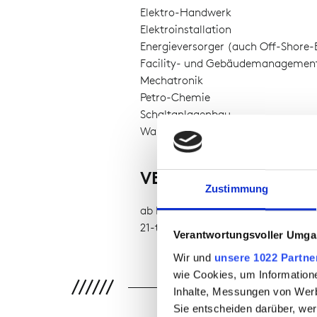
Elektro-Handwerk
Elektroinstallation
Energieversorger (auch Off-Shore-
Facility- und Gebäudemanagemen
Mechatronik
Petro-Chemie
Schaltanlagenbau
Wartung von Niederspannungsnet
VERFÜGBARKEIT
Zustimmung
ab Lager verfügbar
21-to-wear
Verantwortungsvoller Umgan
Wir und
unsere 1022 Partne
wie Cookies, um Information
Inhalte, Messungen von Werb
Sie entscheiden darüber, wer