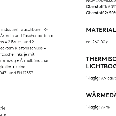
NOMEX®Viskos
Oberstoff 1:
50% 
Oberstoff 2:
50%
MATERIA
 • industriell waschbare FR-
, Ärmeln und Taschenpatten •
ss • 2 Brust- und 2
ca. 260.00 g
decktem Klettverschluss •
tasche links je mit
THERMIS
. Gummizug • Ärmelbündchen
LICHTBO
koller • keine
0471 und EN 17353.
1-lagig:
9,9 cal/
WÄRMEDÄ
1-lagig:
79 %
rie
rie