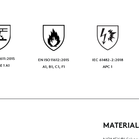
1611:2015
EN ISO 11612:2015
IEC 61482-2:2018
E 1 A1
A1, B1, C1, F1
APC 1
MATERIA