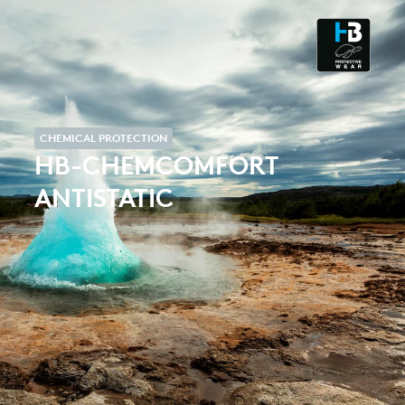
ESD - ELECTROSTATIC
DISCHARGE
CLEANROOM & DUST
CHEMICAL PROTECTION
HB-CHEMCOMFORT
ANTISTATIC