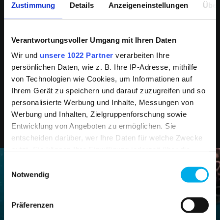
Zustimmung
Details
Anzeigeneinstellungen
Über
Verantwortungsvoller Umgang mit Ihren Daten
Wir und
unsere 1022 Partner
verarbeiten Ihre
persönlichen Daten, wie z. B. Ihre IP-Adresse, mithilfe
von Technologien wie Cookies, um Informationen auf
*Die abgebildeten Artikel sind ausschließlich für den
Ihrem Gerät zu speichern und darauf zuzugreifen und so
professionellen Einsatz und für gewerbliche Kunden
personalisierte Werbung und Inhalte, Messungen von
sowie Organisationen wie die Feuerwehr und
Werbung und Inhalten, Zielgruppenforschung sowie
Jugendfeuerwehr bestimmt.
Entwicklung von Angeboten zu ermöglichen. Sie
entscheiden darüber, wer Ihre Daten für welche Zwecke
nutzt. Sie können Ihre Einwilligung jederzeit über die
Cookie-Erklärung oder durch Klicken auf das Privacy
Einwilligungsauswahl
ZUR PRODUKT-SUCHE
Trigger Symbol ändern oder widerrufen
Notwendig
DOCH NICHT DAS RICHTIGE?
Wenn Sie es erlauben, würden wir auch gerne:
ENTDECKEN SIE
Präferenzen
Informationen über Ihre geografische Lage
ALLE PRODUKTE DIESER