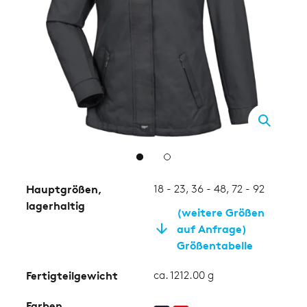
2
Hauptgrößen,
18 - 23, 36 - 48, 72 - 92
lagerhaltig
(weitere Größen
auf Anfrage)
Größentabelle
Fertigteilgewicht
ca. 1212.00 g
Farben