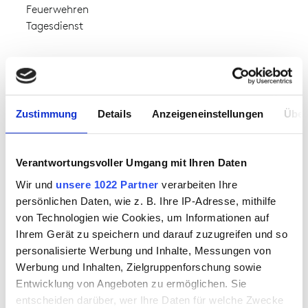
Feuerwehren
Tagesdienst
VERFÜGBARKEIT
ab Lager verfügbar
Zustimmung
Details
Anzeigeneinstellungen
Über
MATERIAL
Verantwortungsvoller Umgang mit Ihren Daten
Nomex ® Antistatic
Oberstoff 1:
60% Aramid,40% Viskose
Wir und
unsere 1022 Partner
verarbeiten Ihre
persönlichen Daten, wie z. B. Ihre IP-Adresse, mithilfe
von Technologien wie Cookies, um Informationen auf
MATERIALGEWICHT
Ihrem Gerät zu speichern und darauf zuzugreifen und so
ca. 260.00 g
personalisierte Werbung und Inhalte, Messungen von
Werbung und Inhalten, Zielgruppenforschung sowie
Entwicklung von Angeboten zu ermöglichen. Sie
DOWNLOAD
entscheiden darüber, wer Ihre Daten für welche Zwecke