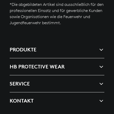
*Die abgebildeten Artikel sind ausschließlich für den
professionellen Einsatz und für gewerbliche Kunden
sowie Organisationen wie die Feuerwehr und
Jugendfeuerwehr bestimmt.
PRODUKTE
ARC & ENERGY
HB PROTECTIVE WEAR
HEAT, SPLASHES & WELDING
UNTERNEHMEN
SERVICE
ESD
NEWS & PRESSE
KATALOG BESTELLEN
Alle Produkte finden Sie in unserem
KONTAKT
ANSPRECHPARTNER
Produktfilter
NEWSLETTER
HB Protective Wear
KARRIERE