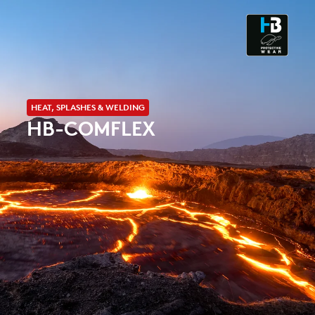
ESD - ELECTROSTATIC
DISCHARGE
CLEANROOM & DUST
HEAT, SPLASHES & WELDING
HB-COMFLEX