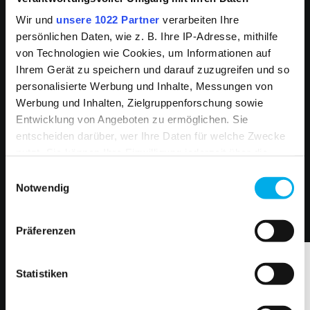
Um unsere YouTube-Videos anzuzeigen,
Wir und
unsere 1022 Partner
verarbeiten Ihre
benötigen wir Ihre Zustimmung zu Marketing-
persönlichen Daten, wie z. B. Ihre IP-Adresse, mithilfe
Cookies. Diese Cookies ermöglichen es uns,
von Technologien wie Cookies, um Informationen auf
externe Inhalte von YouTube einzubinden. Ohne
Ihrem Gerät zu speichern und darauf zuzugreifen und so
Ihre Zustimmung können die Videos leider nicht
personalisierte Werbung und Inhalte, Messungen von
geladen werden. Sie können Ihre Cookie-
Werbung und Inhalten, Zielgruppenforschung sowie
Einstellungen jederzeit ändern.
Entwicklung von Angeboten zu ermöglichen. Sie
ZU DEN PRODUKTEN
entscheiden darüber, wer Ihre Daten für welche Zwecke
Cookies akzeptieren
nutzt. Sie können Ihre Einwilligung jederzeit über die
Cookie-Erklärung oder durch Klicken auf das Privacy
Einwilligungsauswahl
Trigger Symbol ändern oder widerrufen
Notwendig
Zurück zur Kollektionsübersicht
Wenn Sie es erlauben, würden wir auch gerne:
Präferenzen
Informationen über Ihre geografische Lage
erfassen, welche bis auf einige Meter genau sein
können
Statistiken
Ihr Gerät durch aktives Scannen nach
bestimmten Merkmalen (Fingerprinting) identifizieren