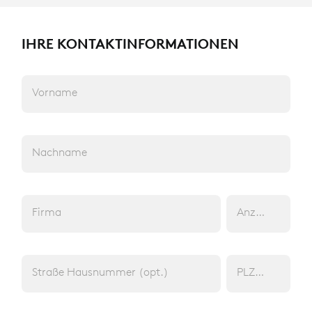
IHRE KONTAKTINFORMATIONEN
Vorname
Nachname
FLAMMGARD SAARLAND
DAMENBLOUSON
Firma
Anz. Träger (op
Tagesdienst FR
PRODUKT 01056 10163 022 2240
Straße Hausnummer (opt.)
PLZ (opt.)