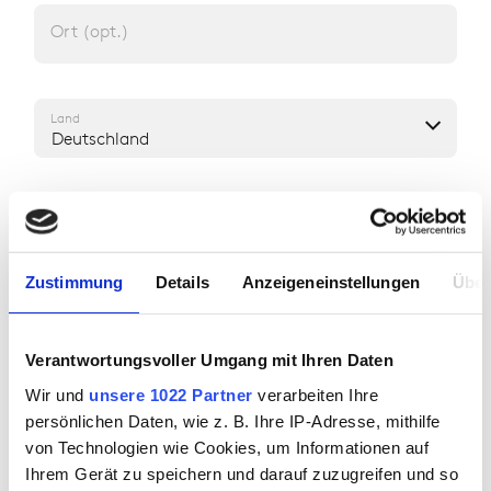
Ort (opt.)
Land
Deutschland
IHRE ANMERKUNGEN UND FRAGEN
Zustimmung
Details
Anzeigeneinstellungen
Über
Anmerkungen & Fragen (opt.)
Verantwortungsvoller Umgang mit Ihren Daten
Wir und
unsere 1022 Partner
verarbeiten Ihre
persönlichen Daten, wie z. B. Ihre IP-Adresse, mithilfe
von Technologien wie Cookies, um Informationen auf
Ihrem Gerät zu speichern und darauf zuzugreifen und so
WIE KÖNNEN WIR SIE ERREICHEN?