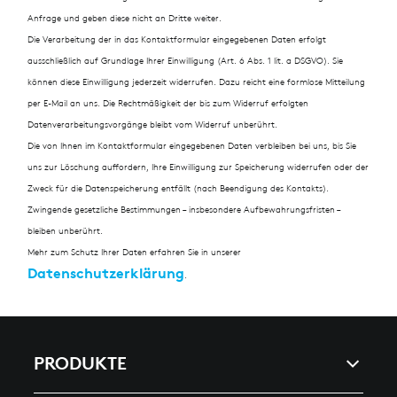
Anfrage und geben diese nicht an Dritte weiter.
Die Verarbeitung der in das Kontaktformular eingegebenen Daten erfolgt
ausschließlich auf Grundlage Ihrer Einwilligung (Art. 6 Abs. 1 lit. a DSGVO). Sie
können diese Einwilligung jederzeit widerrufen. Dazu reicht eine formlose Mitteilung
per E-Mail an uns. Die Rechtmäßigkeit der bis zum Widerruf erfolgten
Datenverarbeitungsvorgänge bleibt vom Widerruf unberührt.
Die von Ihnen im Kontaktformular eingegebenen Daten verbleiben bei uns, bis Sie
uns zur Löschung auffordern, Ihre Einwilligung zur Speicherung widerrufen oder der
Zweck für die Datenspeicherung entfällt (nach Beendigung des Kontakts).
Zwingende gesetzliche Bestimmungen – insbesondere Aufbewahrungsfristen –
bleiben unberührt.
Mehr zum Schutz Ihrer Daten erfahren Sie in unserer
Datenschutzerklärung
.
PRODUKTE