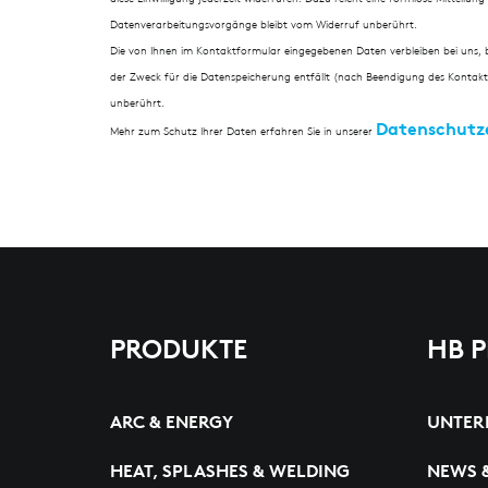
Datenverarbeitungsvorgänge bleibt vom Widerruf unberührt.
Die von Ihnen im Kontaktformular eingegebenen Daten verbleiben bei uns, bi
der Zweck für die Datenspeicherung entfällt (nach Beendigung des Kontakt
unberührt.
Datenschutz
Mehr zum Schutz Ihrer Daten erfahren Sie in unserer
PRODUKTE
HB 
ARC & ENERGY
UNTER
HEAT, SPLASHES & WELDING
NEWS 