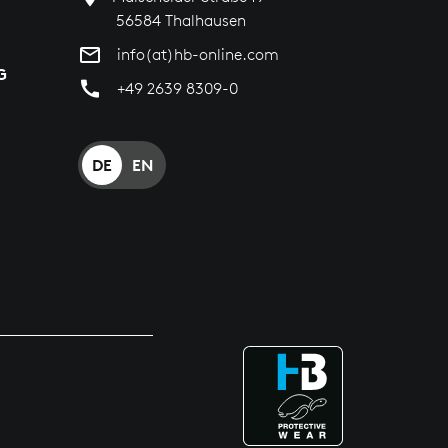
56584 Thalhausen
info(at)hb-online.com
G
+49 2639 8309-0
DE
EN