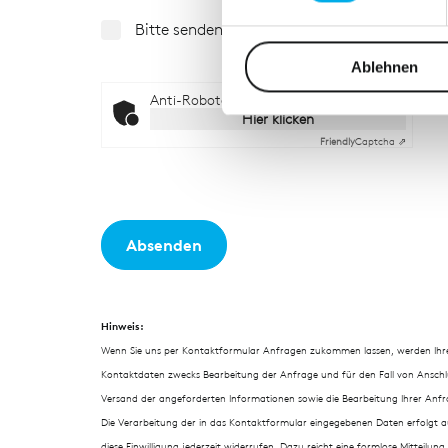
Bitte senden Sie mir den HB-Gesamtkatalog 
Wir verwenden Cookies, um I
und die Zugriffe auf unsere 
Ablehnen
Website an unsere Partner fü
Anti-Roboter-Verifizierung
möglicherweise mit weiteren
Hier klicken
der Dienste gesammelt habe
Friendly
Captcha ⇗
Absenden
Hinweis:
Wenn Sie uns per Kontaktformular Anfragen zukommen lassen, werden Ihr
Kontaktdaten zwecks Bearbeitung der Anfrage und für den Fall von Anschlus
Versand der angeforderten Informationen sowie die Bearbeitung Ihrer Anfra
Die Verarbeitung der in das Kontaktformular eingegebenen Daten erfolgt auss
diese Einwilligung jederzeit widerrufen. Dazu reicht eine formlose Mitteilun