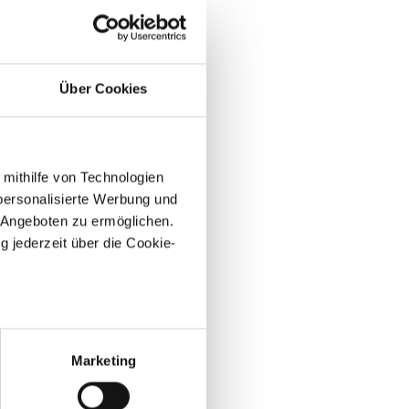
Über Cookies
 mithilfe von Technologien
personalisierte Werbung und
 Angeboten zu ermöglichen.
g jederzeit über die Cookie-
au sein können
zieren
Marketing
hre Präferenzen im
Abschnitt