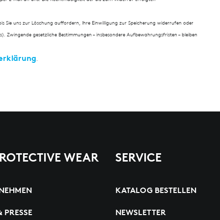
s Sie uns zur Löschung auffordern, Ihre Einwilligung zur Speicherung widerrufen oder
s). Zwingende gesetzliche Bestimmungen – insbesondere Aufbewahrungsfristen – bleiben
erklärung
.
PROTECTIVE WEAR
SERVICE
NEHMEN
KATALOG BESTELLEN
& PRESSE
NEWSLETTER