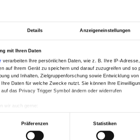
Details
Anzeigeneinstellungen
HEN?
g mit Ihren Daten
r
verarbeiten Ihre persönlichen Daten, wie z. B. Ihre IP-Adresse,
en auf Ihrem Gerät zu speichern und darauf zuzugreifen und so 
ung und Inhalten, Zielgruppenforschung sowie Entwicklung von
 Ihre Daten für welche Zwecke nutzt. Sie können Ihre Einwilligun
 auf das Privacy Trigger Symbol ändern oder widerrufen
Fax (opt.)
n wir auch gerne:
re geografische Lage erfassen, welche bis auf einige Meter gen
es Scannen nach bestimmten Merkmalen (Fingerprinting) identifi
Präferenzen
Statistiken
ie Ihre persönlichen Daten verarbeitet werden, und legen Sie I
s am Ende des Formulars) gelesen und akzeptiere diesen.