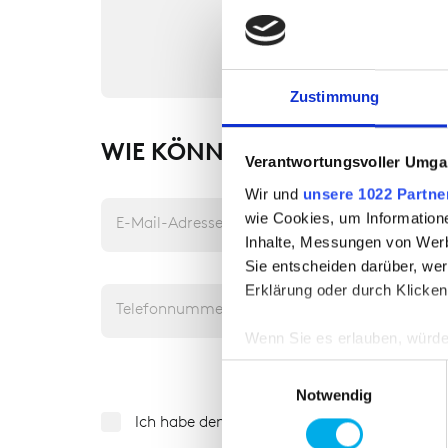
Zustimmung
WIE KÖNNEN WIR SIE ERREIC
Verantwortungsvoller Umgan
Wir und
unsere 1022 Partne
wie Cookies, um Information
E-Mail-Adresse
Inhalte, Messungen von Werb
Sie entscheiden darüber, wer
Erklärung oder durch Klicken
Telefonnummer
Wenn Sie es erlauben, würde
Informationen über Ih
Einwilligungsauswahl
Ihr Gerät durch aktiv
Notwendig
Erfahren Sie mehr darüber, w
Ich habe den Datenschutzhinweis (s. Hinwei
Einzelheiten
fest.