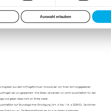
per Post zu.
nhalte und Anzeigen zu personalisieren, Funktionen für soziale
Website zu analysieren. Außerdem geben wir Informationen zu I
Auswahl erlauben
r soziale Medien, Werbung und Analysen weiter. Unsere Partner
 Daten zusammen, die Sie ihnen bereitgestellt haben oder die s
n.
e Angaben aus dem Anfrageformular inklusive der von Ihnen dort angegebenen
sfragen bei uns gespeichert. Ihre Daten verwenden wir somit ausschließlich für den
ge und geben diese nicht an Dritte weiter.
chließlich auf Grundlage Ihrer Einwilligung (Art. 6 Abs. 1 lit. a DSGVO). Sie können
g per E-Mail an uns. Die Rechtmäßigkeit der bis zum Widerruf erfolgten