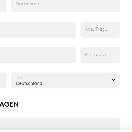
Nachname
Anz. Träger (opt.)
PLZ (opt.)
Land
Deutschland
RAGEN