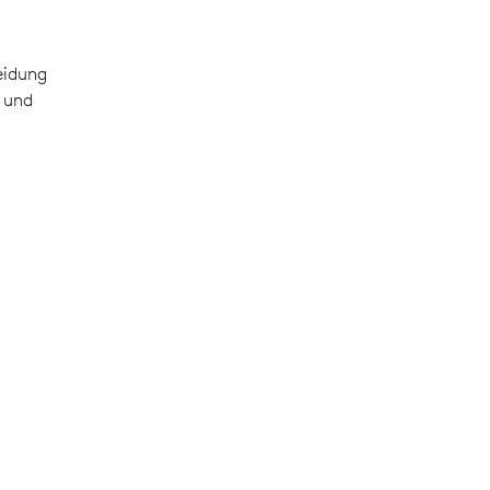
eidung
g und