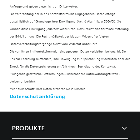
Anfrage und geben diese nicht an Dritte weiter.
Die Verarbeitung der in das Kontaktformular eingegebenen Daten erfolgt
ausschließlich auf Grundlage Ihrer Einwilligung (Art. 6 Abs. 1 lit. a DSGVO). Sie
können diese Einwilligung jederzeit widerrufen. Dazu reicht eine formlose Mitteilung
per E-Mail an uns. Die Rechtmäßigkeit der bis zum Widerruf erfolgten
Datenverarbeitungsvorgänge bleibt vom Widerruf unberührt.
Die von Ihnen im Kontaktformular eingegebenen Daten verbleiben bei uns, bis Sie
uns zur Löschung auffordern, Ihre Einwilligung zur Speicherung widerrufen oder der
Zweck für die Datenspeicherung entfällt (nach Beendigung des Kontakts).
Zwingende gesetzliche Bestimmungen – insbesondere Aufbewahrungsfristen –
bleiben unberührt.
Mehr zum Schutz Ihrer Daten erfahren Sie in unserer
Datenschutzerklärung
.
PRODUKTE