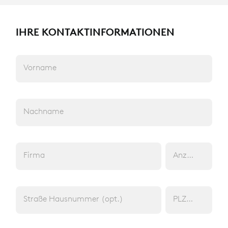
IHRE KONTAKTINFORMATIONEN
Vorname
Nachname
TEMPEX® THERMO ACCESSORIES
STRICKMÜTZE
Firma
Anz. Träger (op
Zubehör
PRODUKT 04045 7Z009 000 46
Straße Hausnummer (opt.)
PLZ (opt.)