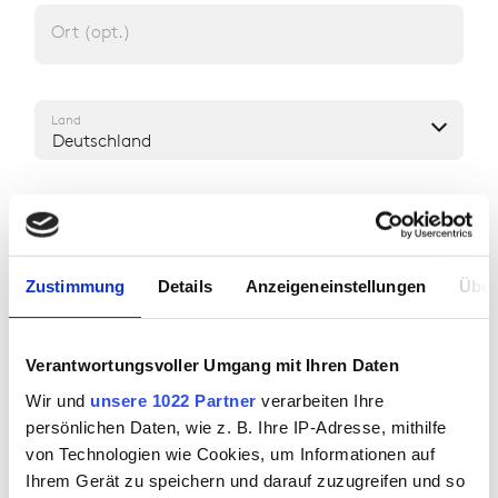
Ort (opt.)
Land
Deutschland
IHRE ANMERKUNGEN UND FRAGEN
Zustimmung
Details
Anzeigeneinstellungen
Über
Anmerkungen & Fragen (opt.)
Verantwortungsvoller Umgang mit Ihren Daten
Wir und
unsere 1022 Partner
verarbeiten Ihre
persönlichen Daten, wie z. B. Ihre IP-Adresse, mithilfe
von Technologien wie Cookies, um Informationen auf
Ihrem Gerät zu speichern und darauf zuzugreifen und so
WIE KÖNNEN WIR SIE ERREICHEN?