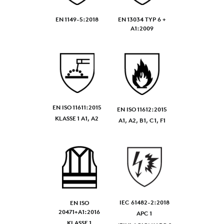
EN 1149-5:2018
EN 13034 TYP 6 +
A1:2009
EN ISO 11611:2015
EN ISO 11612:2015
KLASSE 1 A1, A2
A1, A2, B1, C1, F1
IEC 61482-2:2018
EN ISO
20471+A1:2016
APC 1
KLASSE 1