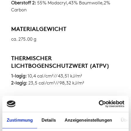
Oberstoff 2:
55% Modacryl,43% Baumwolle,2%
Carbon
MATERIALGEWICHT
ca. 275.00 g
THERMISCHER
LICHTBOGENSCHUTZWERT (ATPV)
1-lagig:
10,4 cal/cm² // 43,51 kJ/m²
2-lagig:
23,5 cal/cm² // 98,32 kJ/m²
WÄRMEDÄMMFAKTOR (HAF)
1-lagig:
80,2 %
2-lagig:
90,4 %
Zustimmung
Details
Anzeigeneinstellungen
Über