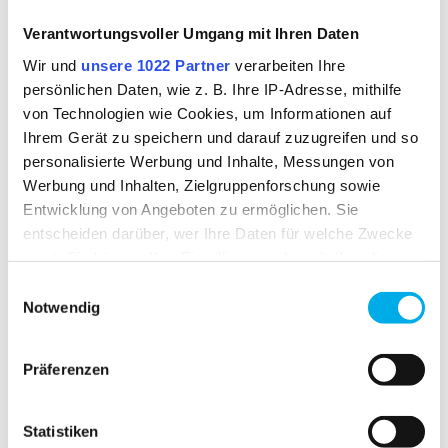
DOWNLOAD
Verantwortungsvoller Umgang mit Ihren Daten
Wir und
unsere 1022 Partner
verarbeiten Ihre
Konformitätserklärung für Farbe 2112
persönlichen Daten, wie z. B. Ihre IP-Adresse, mithilfe
von Technologien wie Cookies, um Informationen auf
Ihrem Gerät zu speichern und darauf zuzugreifen und so
personalisierte Werbung und Inhalte, Messungen von
Werbung und Inhalten, Zielgruppenforschung sowie
BESONDERE MERKMALE
Entwicklung von Angeboten zu ermöglichen. Sie
entscheiden darüber, wer Ihre Daten für welche Zwecke
nutzt. Sie können Ihre Einwilligung jederzeit über die
Cookie-Erklärung oder durch Klicken auf das Privacy
Einwilligungsauswahl
Trigger Symbol ändern oder widerrufen
Notwendig
Wenn Sie es erlauben, würden wir auch gerne:
Präferenzen
Informationen über Ihre geografische Lage
21 TO WEAR
DAMENSCHNITT
erfassen, welche bis auf einige Meter genau sein
können
Statistiken