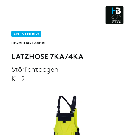
ESD - ELECTROSTATIC
DISCHARGE
CLEANROOM & DUST
ARC & ENERGY
HB-MODARC&VIS®
LATZHOSE 7KA/4KA
Störlichtbogen
Kl. 2