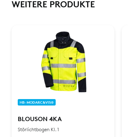
WEITERE PRODUKTE
HB-MODARC&VIS®
HB-
BLOUSON 4KA
BL
Störlichtbogen Kl. 1
Stör