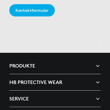
Kontaktformular
PRODUKTE
ARC & ENERGY
HB PROTECTIVE WEAR
HEAT, SPLASHES & WELDING
UNTERNEHMEN
SERVICE
ESD
NEWS & PRESSE
KATALOG BESTELLEN