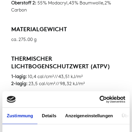
Oberstoff 2:
55% Modacryl,43% Baumwolle,2%
Carbon
MATERIALGEWICHT
ca. 275.00 g
THERMISCHER
LICHTBOGENSCHUTZWERT (ATPV)
1-lagig:
10,4 cal/cm² // 43,51 kJ/m²
2-lagig:
23,5 cal/cm² // 98,32 kJ/m²
WÄRMEDÄMMFAKTOR (HAF)
1-lagig:
80,2 %
Zustimmung
Details
Anzeigeneinstellungen
Über
2-lagig:
90,4 %