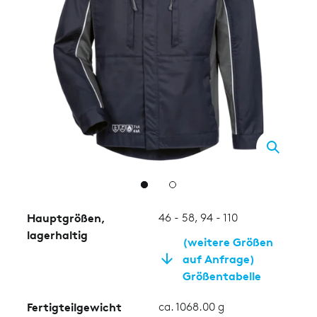
2
Hauptgrößen,
46 - 58, 94 - 110
lagerhaltig
(weitere Größen
auf Anfrage)
Größentabelle
Fertigteilgewicht
ca. 1068.00 g