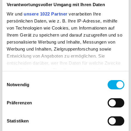
Verantwortungsvoller Umgang mit Ihren Daten
DOWNLOAD
Wir und
unsere 1022 Partner
verarbeiten Ihre
Konformitätserklärung für Farbe 2177
persönlichen Daten, wie z. B. Ihre IP-Adresse, mithilfe
von Technologien wie Cookies, um Informationen auf
Ihrem Gerät zu speichern und darauf zuzugreifen und so
personalisierte Werbung und Inhalte, Messungen von
Werbung und Inhalten, Zielgruppenforschung sowie
Entwicklung von Angeboten zu ermöglichen. Sie
BESONDERE MERKMALE
entscheiden darüber, wer Ihre Daten für welche Zwecke
nutzt. Sie können Ihre Einwilligung jederzeit über die
Cookie-Erklärung oder durch Klicken auf das Privacy
Einwilligungsauswahl
Trigger Symbol ändern oder widerrufen
Notwendig
Wenn Sie es erlauben, würden wir auch gerne:
Präferenzen
Informationen über Ihre geografische Lage
21 TO WEAR
DAMENSCHNITT
erfassen, welche bis auf einige Meter genau sein
können
Statistiken
Ihr Gerät durch aktives Scannen nach