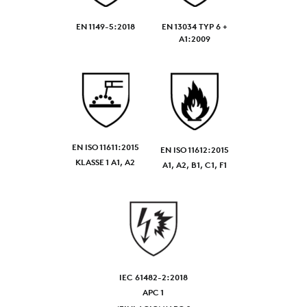
EN 1149-5:2018
EN 13034 TYP 6 +
A1:2009
EN ISO 11611:2015
EN ISO 11612:2015
KLASSE 1 A1, A2
A1, A2, B1, C1, F1
IEC 61482-2:2018
APC 1