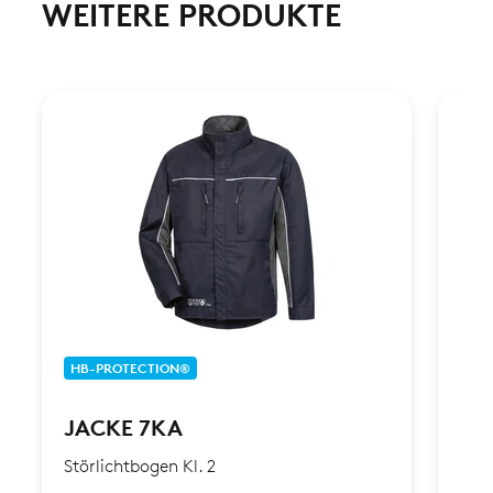
WEITERE PRODUKTE
HB-PROTECTION®
HB-
JACKE 7KA
JA
Störlichtbogen Kl. 2
Stör