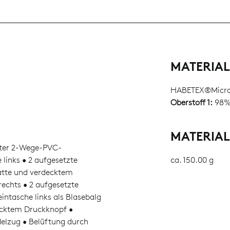
MATERIA
HABETEX®Micro
Oberstoff 1:
98% 
MATERIA
kter 2-Wege-PVC-
 links • 2 aufgesetzte
ca. 150.00 g
atte und verdecktem
rechts • 2 aufgesetzte
intasche links als Blasebalg
ecktem Druckknopf •
elzug • Belüftung durch