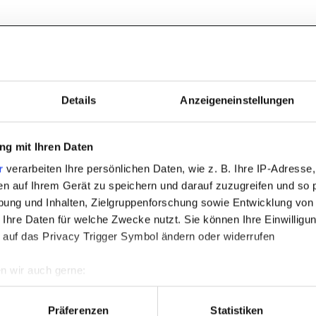
RODUKTE
Details
Anzeigeneinstellungen
g mit Ihren Daten
r
verarbeiten Ihre persönlichen Daten, wie z. B. Ihre IP-Adresse,
en auf Ihrem Gerät zu speichern und darauf zuzugreifen und so 
ung und Inhalten, Zielgruppenforschung sowie Entwicklung von
 Ihre Daten für welche Zwecke nutzt. Sie können Ihre Einwilligun
 auf das Privacy Trigger Symbol ändern oder widerrufen
n wir auch gerne:
re geografische Lage erfassen, welche bis auf einige Meter gen
es Scannen nach bestimmten Merkmalen (Fingerprinting) identifi
Präferenzen
Statistiken