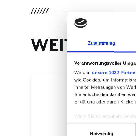
WEITERE P
Zustimmung
Verantwortungsvoller Umgan
Wir und
unsere 1022 Partne
wie Cookies, um Information
Inhalte, Messungen von Werb
Sie entscheiden darüber, wer
Erklärung oder durch Klicken
Wenn Sie es erlauben, würde
Informationen über Ih
Einwilligungsauswahl
Ihr Gerät durch aktiv
Notwendig