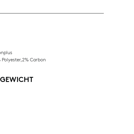
L
nplus
Polyester,2% Carbon
LGEWICHT