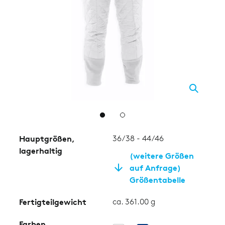
2
Hauptgrößen,
36/38 - 44/46
lagerhaltig
(weitere Größen
auf Anfrage)
Größentabelle
Fertigteilgewicht
ca. 361.00 g
Farben