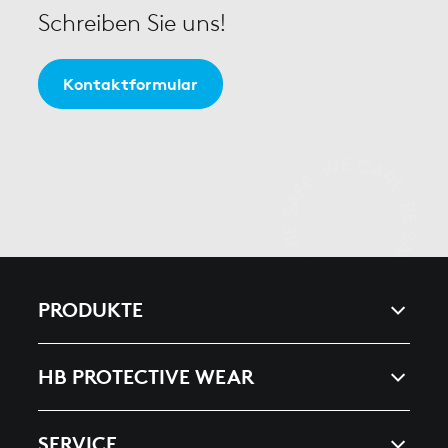
Schreiben Sie uns!
Kontaktformular
PRODUKTE
ARC & ENERGY
HB PROTECTIVE WEAR
HEAT, SPLASHES & WELDING
UNTERNEHMEN
SERVICE
ESD