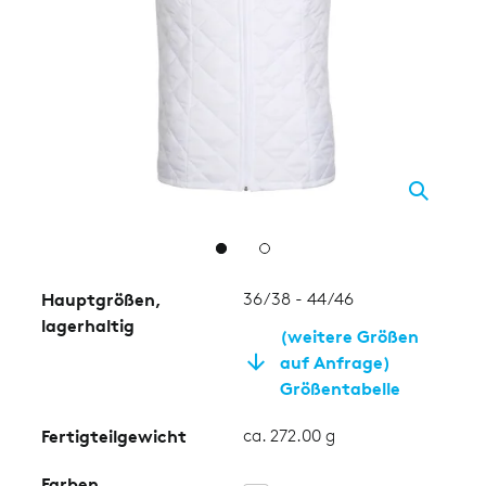
2
Hauptgrößen,
36/38 - 44/46
lagerhaltig
(weitere Größen
auf Anfrage)
Größentabelle
Fertigteilgewicht
ca. 272.00 g
Farben