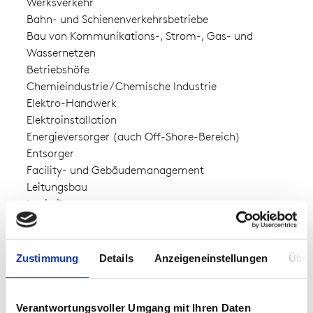
Werksverkehr
Bahn- und Schienenverkehrsbetriebe
Bau von Kommunikations-, Strom-, Gas- und
Wassernetzen
Betriebshöfe
Chemieindustrie / Chemische Industrie
Elektro-Handwerk
Elektroinstallation
Energieversorger (auch Off-Shore-Bereich)
Entsorger
Facility- und Gebäudemanagement
Leitungsbau
Logistikzentren
Netztechnik
Petro-Chemie
Schaltanlagenbau
Zustimmung
Details
Anzeigeneinstellungen
Über
Schienen- und Gleisbau
Stadtwerke
Straßenbau
Verantwortungsvoller Umgang mit Ihren Daten