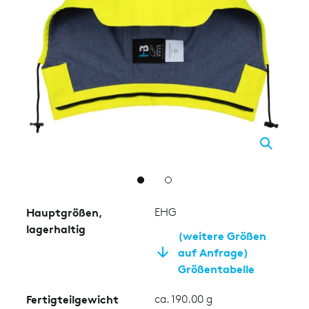
2
Hauptgrößen,
EHG
lagerhaltig
(weitere Größen
auf Anfrage)
Größentabelle
Fertigteilgewicht
ca. 190.00 g