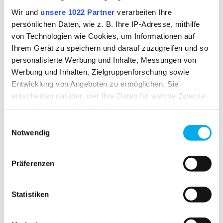
Verkehrs- und Baubetriebe
Wir und
unsere 1022 Partner
verarbeiten Ihre
Versorger (Gas, Strom, Wasser)
persönlichen Daten, wie z. B. Ihre IP-Adresse, mithilfe
Wartung von Niederspannungsnetzen
von Technologien wie Cookies, um Informationen auf
Ihrem Gerät zu speichern und darauf zuzugreifen und so
personalisierte Werbung und Inhalte, Messungen von
VERFÜGBARKEIT
Werbung und Inhalten, Zielgruppenforschung sowie
ab Lager verfügbar
Entwicklung von Angeboten zu ermöglichen. Sie
entscheiden darüber, wer Ihre Daten für welche Zwecke
nutzt. Sie können Ihre Einwilligung jederzeit über die
MATERIAL
Cookie-Erklärung oder durch Klicken auf das Privacy
Einwilligungsauswahl
HABETEX® universal
Trigger Symbol ändern oder widerrufen
Notwendig
Oberstoff 1:
31% Polyester,28% Modacryl,20%
Aramid,20% Viskose,1% Carbon
Wenn Sie es erlauben, würden wir auch gerne:
Präferenzen
Laminat:
50% Aramid,50% Viskose
Informationen über Ihre geografische Lage
erfassen, welche bis auf einige Meter genau sein
können
Statistiken
Ihr Gerät durch aktives Scannen nach
bestimmten Merkmalen (Fingerprinting) identifizieren