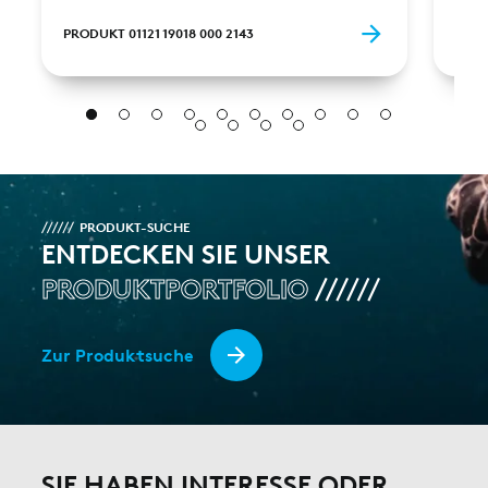
PRODUKT 01121 19018 000 2143
PROD
PRODUKT-SUCHE
ENTDECKEN SIE UNSER
PRODUKTPORTFOLIO
Zur Produktsuche
SIE HABEN INTERESSE ODER