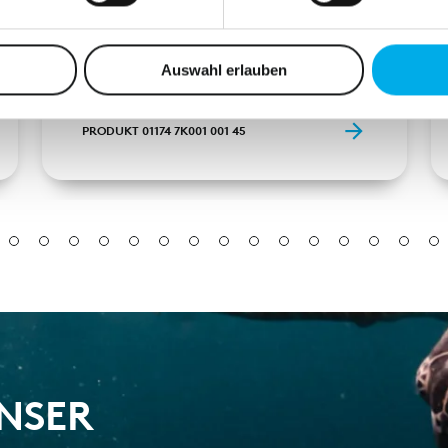
KAPUZE CLASSIC
nhalte und Anzeigen zu personalisieren, Funktionen für soziale
Zubehör
Website zu analysieren. Außerdem geben wir Informationen zu I
Auswahl erlauben
r soziale Medien, Werbung und Analysen weiter. Unsere Partner
 Daten zusammen, die Sie ihnen bereitgestellt haben oder die s
PRODUKT 01174 7K001 001 45
n.
UNSER