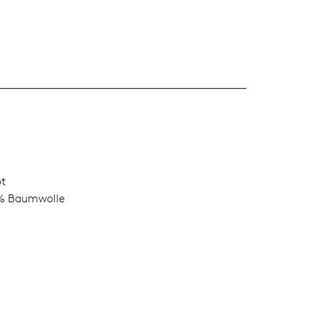
L
ot
% Baumwolle