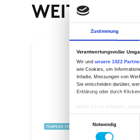
WEITERE P
Zustimmung
Verantwortungsvoller Umgan
Wir und
unsere 1022 Partne
wie Cookies, um Information
Inhalte, Messungen von Werb
Sie entscheiden darüber, wer
Erklärung oder durch Klicken
Wenn Sie es erlauben, würde
Informationen über Ih
Einwilligungsauswahl
Ihr Gerät durch aktiv
Notwendig
TEMPEX® THERMO ACCESSORIES
Erfahren Sie mehr darüber, w
Einzelheiten
fest.