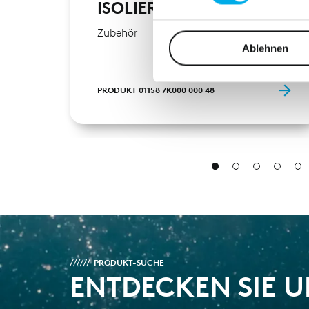
ISOLIEREINSATZ
Wir verwenden Cookies, um I
Zubehör
und die Zugriffe auf unsere 
Ablehnen
Website an unsere Partner fü
möglicherweise mit weiteren
PRODUKT 01158 7K000 000 48
der Dienste gesammelt habe
PRODUKT-SUCHE
ENTDECKEN SIE 