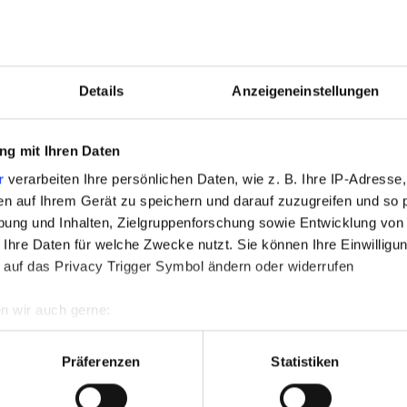
RODUKTE
Details
Anzeigeneinstellungen
g mit Ihren Daten
r
verarbeiten Ihre persönlichen Daten, wie z. B. Ihre IP-Adresse,
en auf Ihrem Gerät zu speichern und darauf zuzugreifen und so 
ung und Inhalten, Zielgruppenforschung sowie Entwicklung von
 Ihre Daten für welche Zwecke nutzt. Sie können Ihre Einwilligun
 auf das Privacy Trigger Symbol ändern oder widerrufen
n wir auch gerne:
re geografische Lage erfassen, welche bis auf einige Meter gen
es Scannen nach bestimmten Merkmalen (Fingerprinting) identifi
Präferenzen
Statistiken
TEMPEX® THERMO ACCESSORIES
ie Ihre persönlichen Daten verarbeitet werden, und legen Sie I