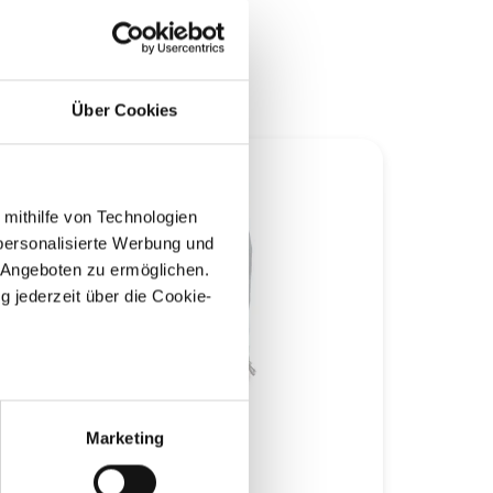
Über Cookies
 mithilfe von Technologien
personalisierte Werbung und
 Angeboten zu ermöglichen.
g jederzeit über die Cookie-
au sein können
zieren
Marketing
TEMPEX® THERMO ACCESSORIES
TEMP
hre Präferenzen im
Abschnitt