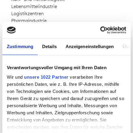
Lebensmittelindustrie
Logistikzentren
Pharmaindustrie
VERFÜGBARKEIT
Zustimmung
Details
Anzeigeneinstellungen
Über
ab Lager verfügbar
Verantwortungsvoller Umgang mit Ihren Daten
MATERIAL
Wir und
unsere 1022 Partner
verarbeiten Ihre
Comfort
persönlichen Daten, wie z. B. Ihre IP-Adresse, mithilfe
Oberstoff 1:
100% Polyamid
von Technologien wie Cookies, um Informationen auf
Teddyfutter 1:
100% Polyester
Ihrem Gerät zu speichern und darauf zuzugreifen und so
personalisierte Werbung und Inhalte, Messungen von
Werbung und Inhalten, Zielgruppenforschung sowie
Entwicklung von Angeboten zu ermöglichen. Sie
entscheiden darüber, wer Ihre Daten für welche Zwecke