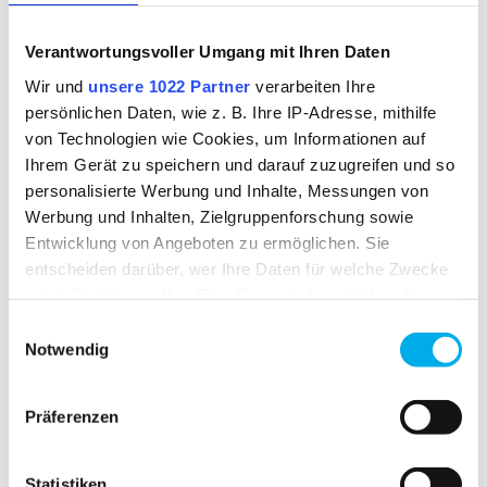
Verantwortungsvoller Umgang mit Ihren Daten
VERFÜGBARKEIT
Wir und
unsere 1022 Partner
verarbeiten Ihre
ab Lager verfügbar
persönlichen Daten, wie z. B. Ihre IP-Adresse, mithilfe
von Technologien wie Cookies, um Informationen auf
Ihrem Gerät zu speichern und darauf zuzugreifen und so
MATERIAL
personalisierte Werbung und Inhalte, Messungen von
Nomex ® Antistatic
Werbung und Inhalten, Zielgruppenforschung sowie
Oberstoff 1:
50% Viskose,49% Aramid,1% Carbon
Entwicklung von Angeboten zu ermöglichen. Sie
entscheiden darüber, wer Ihre Daten für welche Zwecke
nutzt. Sie können Ihre Einwilligung jederzeit über die
MATERIALGEWICHT
Cookie-Erklärung oder durch Klicken auf das Privacy
Einwilligungsauswahl
ca. 300.00 g
Trigger Symbol ändern oder widerrufen
Notwendig
Wenn Sie es erlauben, würden wir auch gerne:
DOWNLOAD
Präferenzen
Informationen über Ihre geografische Lage
erfassen, welche bis auf einige Meter genau sein
Konformitätserklärung für Farbe 48
können
Statistiken