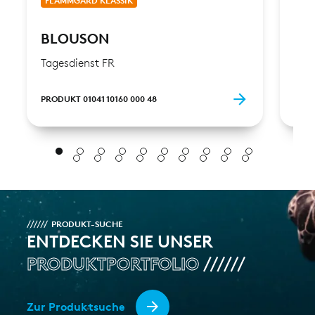
FLAMMGARD KLASSIK
FLA
BLOUSON
DA
Tagesdienst FR
Tage
PRODUKT 01041 10160 000 48
PROD
PRODUKT-SUCHE
ENTDECKEN SIE UNSER
PRODUKTPORTFOLIO
Zur Produktsuche