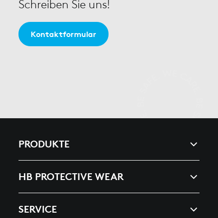
Schreiben Sie uns!
Kontaktformular
PRODUKTE
ARC & ENERGY
HB PROTECTIVE WEAR
HEAT, SPLASHES & WELDING
UNTERNEHMEN
SERVICE
ESD