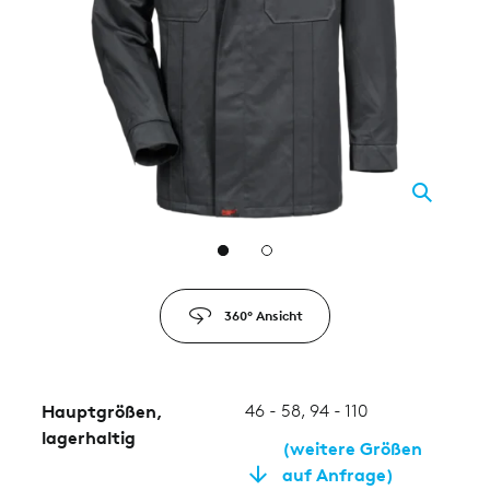
2
360° Ansicht
Hauptgrößen,
46 - 58, 94 - 110
lagerhaltig
(weitere Größen
auf Anfrage)