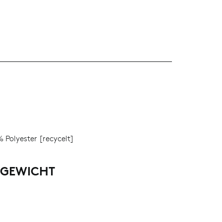
L
 Polyester [recycelt]
LGEWICHT