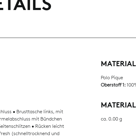
TAILS
MATERIA
Polo Pique
Oberstoff 1:
100%
MATERIA
hluss • Brusttasche links, mit
Ärmelabschluss mit Bündchen
ca. 0.00 g
eitenschlitzen • Rücken leicht
fresh (schnelltrocknend und