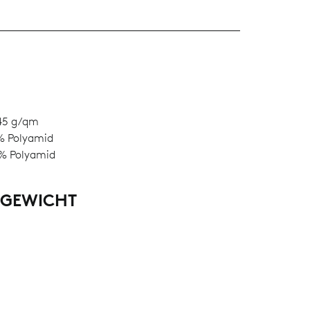
L
45 g/qm
% Polyamid
% Polyamid
LGEWICHT