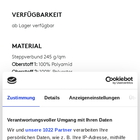
VERFÜGBARKEIT
ab Lager verfügbar
MATERIAL
Steppverbund 245 g/qm
Oberstoff 1:
100% Polyamid
Oberstoff 2:
100% Polyester
MATERIALGEWICHT
Zustimmung
Details
Anzeigeneinstellungen
Über
ca. 245.00 g
Verantwortungsvoller Umgang mit Ihren Daten
Wir und
unsere 1022 Partner
verarbeiten Ihre
persönlichen Daten, wie z. B. Ihre IP-Adresse, mithilfe