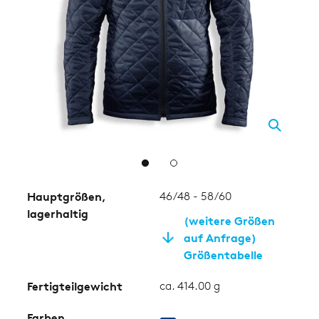
2
Hauptgrößen,
46/48 - 58/60
lagerhaltig
(weitere Größen
auf Anfrage)
Größentabelle
Fertigteilgewicht
ca. 414.00 g
Farben