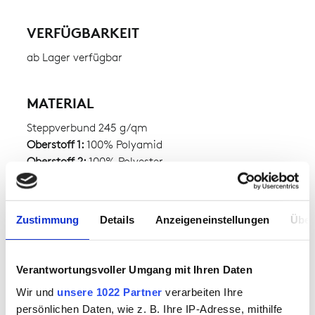
VERFÜGBARKEIT
ab Lager verfügbar
MATERIAL
Steppverbund 245 g/qm
Oberstoff 1:
100% Polyamid
Oberstoff 2:
100% Polyester
MATERIALGEWICHT
Zustimmung
Details
Anzeigeneinstellungen
Über
ca. 245.00 g
Verantwortungsvoller Umgang mit Ihren Daten
Wir und
unsere 1022 Partner
verarbeiten Ihre
persönlichen Daten, wie z. B. Ihre IP-Adresse, mithilfe