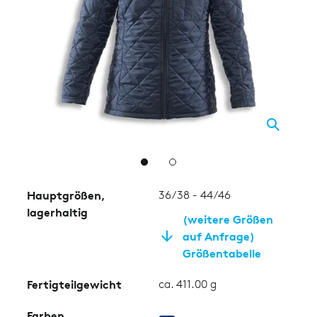
2
Hauptgrößen,
36/38 - 44/46
lagerhaltig
(weitere Größen
auf Anfrage)
Größentabelle
Fertigteilgewicht
ca. 411.00 g
Farben