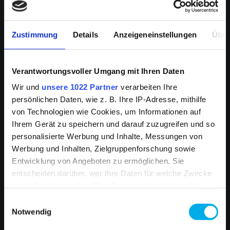
professions every year at our headquarters in
Thalhausen - with results that are so good that we
have been recognised for this by IHK Koblenz
Zustimmung
Details
Anzeigeneinstellungen
Über
Recent Vacancies
Verantwortungsvoller Umgang mit Ihren Daten
Wir und
unsere 1022 Partner
verarbeiten Ihre
Vacancies (in German only)
persönlichen Daten, wie z. B. Ihre IP-Adresse, mithilfe
von Technologien wie Cookies, um Informationen auf
Ihrem Gerät zu speichern und darauf zuzugreifen und so
Click the button to gain an overview and also
personalisierte Werbung und Inhalte, Messungen von
to apply online for any of our current
Werbung und Inhalten, Zielgruppenforschung sowie
vacancies:
Entwicklung von Angeboten zu ermöglichen. Sie
entscheiden darüber, wer Ihre Daten für welche Zwecke
* By clicking on the “Show current vacancies”
nutzt. Sie können Ihre Einwilligung jederzeit über die
button, you can see our latest job vacancies from
Cookie-Erklärung oder durch Klicken auf das Privacy
Einwilligungsauswahl
“Sage”, the application management services
Trigger Symbol ändern oder widerrufen
Notwendig
provider. In this case a connection is established
with the Sage servers and if necessary, cookies are