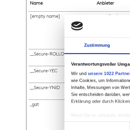
Name
Anbieter
[empty name]
tr-rc.lfeeder.c
Zustimmung
__Secure-ROLLOUT_TOKEN
YouTube
Verantwortungsvoller Umgan
__Secure-YEC
YouTube
Wir und
unsere 1022 Partne
wie Cookies, um Information
__Secure-YNID
YouTube
Inhalte, Messungen von Werb
Sie entscheiden darüber, wer
Erklärung oder durch Klicken
_gat
Google
Wenn Sie es erlauben, würde
Informationen über Ih
Einwilligungsauswahl