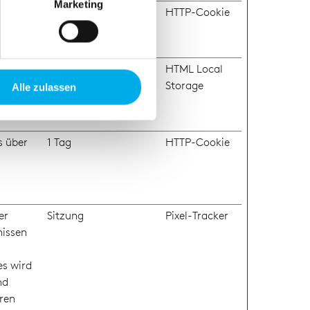
zieren
Marketing
n mit
3 Monate
HTTP-Cookie
hre Präferenzen im
Abschnitt
e
tzer und
Beständig
HTML Local
 Medien anbieten zu können
 der
Storage
hrer Verwendung unserer
Alle zulassen
r
 führen diese Informationen
ie im Rahmen Ihrer Nutzung
s über
1 Tag
HTTP-Cookie
er
Sitzung
Pixel-Tracker
nissen
r
es wird
nd
ren