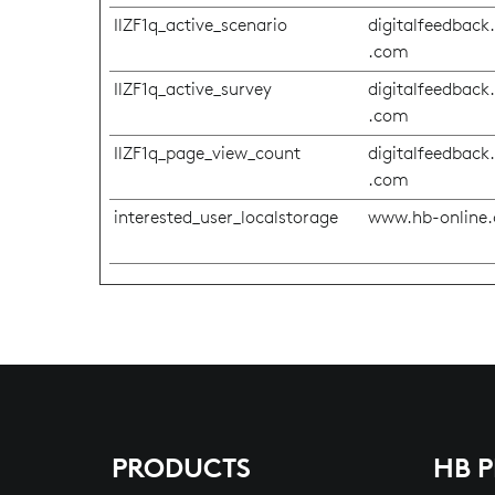
IlZF1q_active_scenario
digitalfeedback
.com
IlZF1q_active_survey
digitalfeedback
.com
IlZF1q_page_view_count
digitalfeedback
.com
interested_user_localstorage
www.hb-online
PRODUCTS
HB 