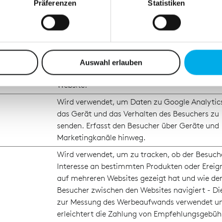
es Scannen nach bestimmten Merkmalen (Fingerprinting) identifi
Präferenzen
Statistiken
Wird von Google AdSense zum Experimentiere
ie Ihre persönlichen Daten verarbeitet werden, und legen Sie I
Werbewirkung auf Websites verwendet, die ihr
Services nutzen.
Verfolgt die Konversionsrate zwischen dem Nu
nhalte und Anzeigen zu personalisieren, Funktionen für soziale
den Werbebannern auf der Website - Dies dient
Website zu analysieren. Außerdem geben wir Informationen zu I
Auswahl erlauben
Optimierung der Relevanz der Werbung auf de
r soziale Medien, Werbung und Analysen weiter. Unsere Partner
Website.
 Daten zusammen, die Sie ihnen bereitgestellt haben oder die s
n.
Wird verwendet, um Daten zu Google Analytic
das Gerät und das Verhalten des Besuchers zu
senden. Erfasst den Besucher über Geräte und
Marketingkanäle hinweg.
Wird verwendet, um zu tracken, ob der Besuch
Interesse an bestimmten Produkten oder Ereig
auf mehreren Websites gezeigt hat und wie de
Besucher zwischen den Websites navigiert - Di
zur Messung des Werbeaufwands verwendet u
erleichtert die Zahlung von Empfehlungsgebüh