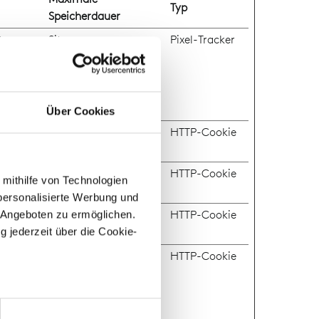
Typ
Speicherdauer
tes, so
Sitzung
Pixel-Tracker
ren
nen auch
Über Cookies
 mit
180 Tage
HTTP-Cookie
f eines
Sitzung
HTTP-Cookie
 mithilfe von Technologien
ideos
personalisierte Werbung und
 mit
180 Tage
HTTP-Cookie
 Angeboten zu ermöglichen.
g jederzeit über die Cookie-
s über
1 Tag
HTTP-Cookie
au sein können