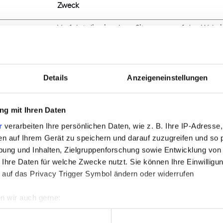
Zweck
om
Verfolgt die einzelnen Sitzungen auf den Websi
kann die Website statistische Daten von mehre
Besuchen zusammenstellen - diese Daten kön
zur Erstellung von Leads für Marketingzwecke
verwendet werden.
Details
Anzeigeneinstellungen
Wird verwendet, um die Interaktion der Nutzer
eingebetteten Inhalten zu verfolgen.
g mit Ihren Daten
Speichert die Benutzereinstellungen beim Abru
r
verarbeiten Ihre persönlichen Daten, wie z. B. Ihre IP-Adresse,
auf anderen Webseiten integrierten Youtube-V
en auf Ihrem Gerät zu speichern und darauf zuzugreifen und so 
Wird verwendet, um die Interaktion der Nutzer
ung und Inhalten, Zielgruppenforschung sowie Entwicklung von
eingebetteten Inhalten zu verfolgen.
 Ihre Daten für welche Zwecke nutzt. Sie können Ihre Einwilligun
 auf das Privacy Trigger Symbol ändern oder widerrufen
Wird verwendet, um Daten zu Google Analytic
das Gerät und das Verhalten des Besuchers zu
n wir auch gerne:
senden. Erfasst den Besucher über Geräte und
re geografische Lage erfassen, welche bis auf einige Meter gen
Marketingkanäle hinweg.