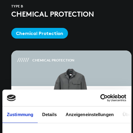
TYPE B
CHEMICAL PROTECTION
Chemical Protection
CHEMICAL PROTECTION
Zustimmung
Details
Anzeigeneinstellungen
Über