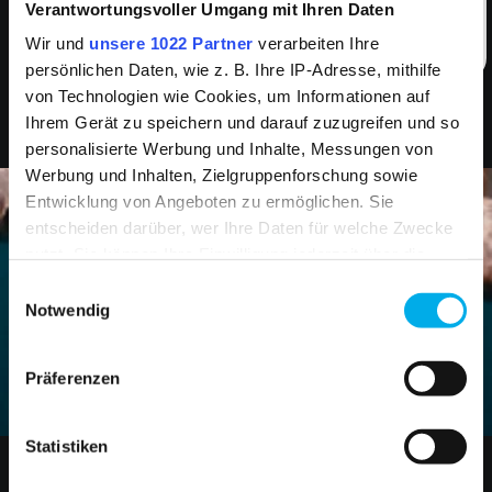
HB-CHEMSTANDARD
Verantwortungsvoller Umgang mit Ihren Daten
Wir und
unsere 1022 Partner
verarbeiten Ihre
COLLECTION
persönlichen Daten, wie z. B. Ihre IP-Adresse, mithilfe
von Technologien wie Cookies, um Informationen auf
Ihrem Gerät zu speichern und darauf zuzugreifen und so
personalisierte Werbung und Inhalte, Messungen von
Werbung und Inhalten, Zielgruppenforschung sowie
Entwicklung von Angeboten zu ermöglichen. Sie
DISCOVER MORE PRODUCTS
entscheiden darüber, wer Ihre Daten für welche Zwecke
nutzt. Sie können Ihre Einwilligung jederzeit über die
FROM
HB PROTECTIVE WEAR
Cookie-Erklärung oder durch Klicken auf das Privacy
Einwilligungsauswahl
Trigger Symbol ändern oder widerrufen
Notwendig
Wenn Sie es erlauben, würden wir auch gerne:
Product Search
Präferenzen
Informationen über Ihre geografische Lage
erfassen, welche bis auf einige Meter genau sein
können
Statistiken
Ihr Gerät durch aktives Scannen nach