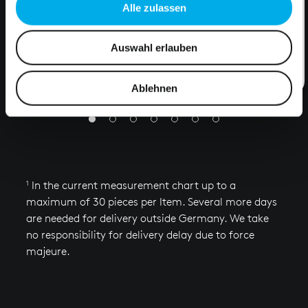
Alle zulassen
Wir verwenden Cookies, um Inhalte und Anzeigen zu
personalisieren, Funktionen für soziale Medien anbieten
Auswahl erlauben
HB-SECUREALLROUND®
zu können und die Zugriffe auf unsere Website zu
analysieren. Außerdem geben wir Informationen zu Ihrer
COLLECTION
Verwendung unserer Website an unsere Partner für
Ablehnen
soziale Medien, Werbung und Analysen weiter. Unsere
Partner führen diese Informationen möglicherweise mit
weiteren Daten zusammen, die Sie ihnen bereitgestellt
haben oder die sie im Rahmen Ihrer Nutzung der Dienste
gesammelt haben.
1
In the current measurement chart up to a
maximum of 30 pieces per Item. Several more days
are needed for delivery outside Germany. We take
no responsibility for delivery delay due to force
majeure.