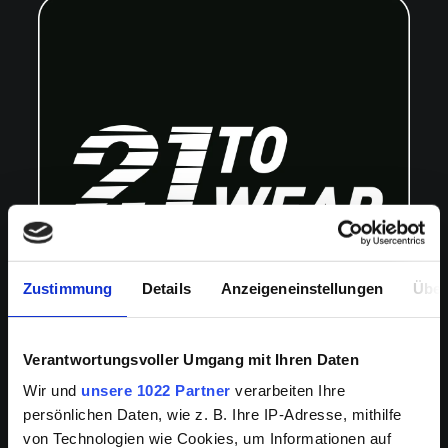
Zustimmung
Details
Anzeigeneinstellungen
Über
Verantwortungsvoller Umgang mit Ihren Daten
Wir und
unsere 1022 Partner
verarbeiten Ihre
persönlichen Daten, wie z. B. Ihre IP-Adresse, mithilfe
THE FOLLOWING PRODUCTS ARE INCLUDED TO OUR NEW
von Technologien wie Cookies, um Informationen auf
DELIVERY: