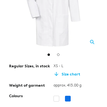
2
Regular Sizes, in stock
XS - L
Size chart
Weight of garment
approx. 413.00 g
Colours