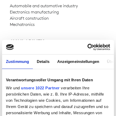
Automobile and automotive industry
Electronics manufacturing
Aircraft construction
Mechatronics
AVAILABILITY
available from stock
Zustimmung
Details
Anzeigeneinstellungen
Über
FABRIC
woven fabric Naptex® 4.0
Verantwortungsvoller Umgang mit Ihren Daten
outer fabric 1:
65% polyester,33% cotton,2% metal
Wir und
unsere 1022 Partner
verarbeiten Ihre
persönlichen Daten, wie z. B. Ihre IP-Adresse, mithilfe
WEIGHT OF FABRIC
von Technologien wie Cookies, um Informationen auf
Ihrem Gerät zu speichern und darauf zuzugreifen und so
approx. 165.00 g
personalisierte Werbung und Inhalte, Messungen von