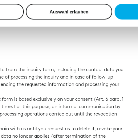
nhalte und Anzeigen zu personalisieren, Funktionen für soziale
Website zu analysieren. Außerdem geben wir Informationen zu I
Auswahl erlauben
r soziale Medien, Werbung und Analysen weiter. Unsere Partner
 Daten zusammen, die Sie ihnen bereitgestellt haben oder die s
n.
ata from the inquiry form, including the contact data you
se of processing the inquiry and in case of follow-up
 sending the requested information and processing your
 form is based exclusively on your consent (Art. 6 para. 1
ny time. For this purpose, an informal communication by
a processing operations carried out until the revocation
ain with us until you request us to delete it, revoke your
e data no longer applies (after termination of the