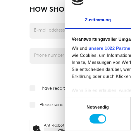
HOW SHOULD WE GET IN TO
Zustimmung
E-mail address
Verantwortungsvoller Umgan
Wir und
unsere 1022 Partne
Phone number
wie Cookies, um Information
Inhalte, Messungen von Werb
Sie entscheiden darüber, wer
Erklärung oder durch Klicken
I have read the data protection notice (see 
Wenn Sie es erlauben, würde
Informationen über Ih
Einwilligungsauswahl
Please send me the HB General Catalog via 
Ihr Gerät durch aktiv
Notwendig
Erfahren Sie mehr darüber, w
Einzelheiten
fest.
Anti-Robot Verification
Click to start verification