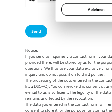
Wir verwenden Cookies, um I
Friendly
Captcha ⇗
und die Zugriffe auf unsere 
Ablehnen
Website an unsere Partner fü
möglicherweise mit weiteren
der Dienste gesammelt habe
Send
Notice:
If you send us inquiries via contact form, your d
provided there, will be stored by us for the purpo
questions. We thus use your data exclusively for
inquiry and do not pass it on to third parties.
The processing of the data entered in the contact
lit. a DSGVO). You can revoke this consent at a
e-mail to us is sufficient. The legality of the dat
remains unaffected by the revocation.
The data you entered in the contact form will rem
consent to store it, or the purpose for storing th