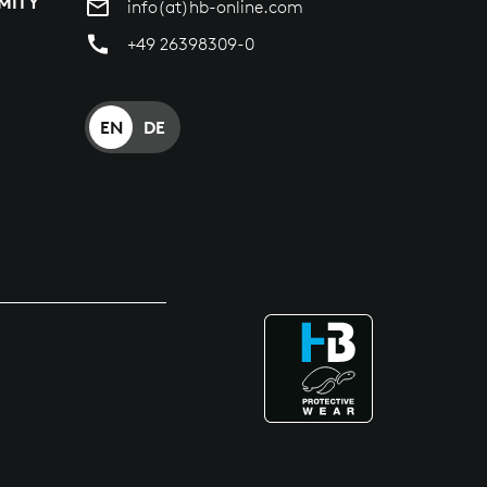
MITY
info(at)hb-online.com
+49 26398309-0
EN
DE