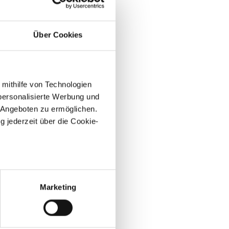
Über Cookies
 mithilfe von Technologien
personalisierte Werbung und
 Angeboten zu ermöglichen.
g jederzeit über die Cookie-
au sein können
zieren
Marketing
hre Präferenzen im
Abschnitt