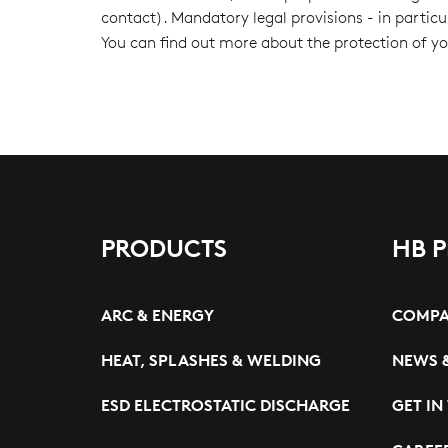
contact). Mandatory legal provisions - in particu
You can find out more about the protection of yo
PRODUCTS
HB 
ARC & ENERGY
COMP
HEAT, SPLASHES & WELDING
NEWS 
ESD ELECTROSTATIC DISCHARGE
GET IN