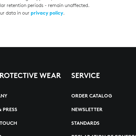
lar retention periods - remain unaffected.
privacy policy
ur data in our
.
PROTECTIVE WEAR
SERVICE
ANY
ORDER CATALOG
& PRESS
NEWSLETTER
 TOUCH
STANDARDS