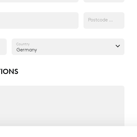
Postcode (opt.)
Country
Germany
IONS