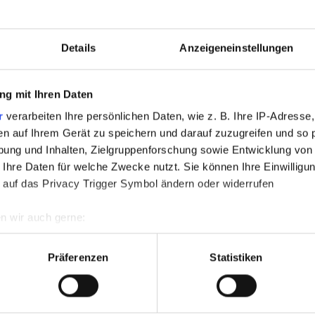
UCH WITH YOU?
Details
Anzeigeneinstellungen
g mit Ihren Daten
r
verarbeiten Ihre persönlichen Daten, wie z. B. Ihre IP-Adresse,
Fax (opt.)
en auf Ihrem Gerät zu speichern und darauf zuzugreifen und so 
ung und Inhalten, Zielgruppenforschung sowie Entwicklung von
 Ihre Daten für welche Zwecke nutzt. Sie können Ihre Einwilligun
 auf das Privacy Trigger Symbol ändern oder widerrufen
note at the end of the form) and accept it.
n wir auch gerne:
re geografische Lage erfassen, welche bis auf einige Meter gen
e-mail.
es Scannen nach bestimmten Merkmalen (Fingerprinting) identifi
Präferenzen
Statistiken
ie Ihre persönlichen Daten verarbeitet werden, und legen Sie I