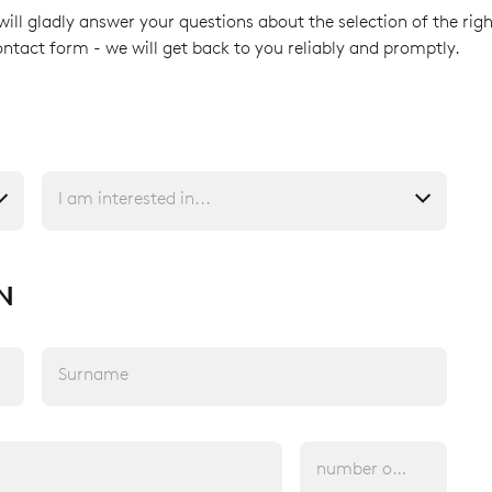
will gladly answer your questions about the selection of the righ
ontact form - we will get back to you reliably and promptly.
I am interested in...
N
Surname
number of employees