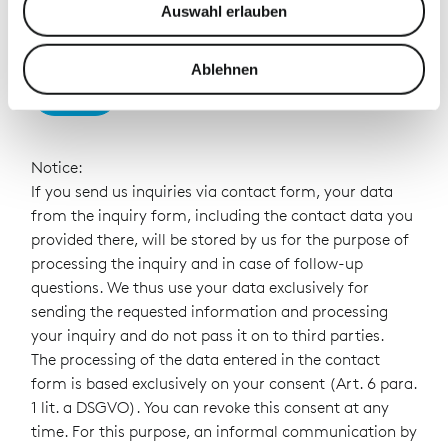
Auswahl erlauben
zu können und die Zugriffe auf unsere Website zu
analysieren. Außerdem geben wir Informationen zu Ihrer
Verwendung unserer Website an unsere Partner für
Ablehnen
Send
soziale Medien, Werbung und Analysen weiter. Unsere
Partner führen diese Informationen möglicherweise mit
weiteren Daten zusammen, die Sie ihnen bereitgestellt
haben oder die sie im Rahmen Ihrer Nutzung der Dienste
Notice:
gesammelt haben.
If you send us inquiries via contact form, your data
from the inquiry form, including the contact data you
provided there, will be stored by us for the purpose of
processing the inquiry and in case of follow-up
questions. We thus use your data exclusively for
sending the requested information and processing
your inquiry and do not pass it on to third parties.
The processing of the data entered in the contact
form is based exclusively on your consent (Art. 6 para.
1 lit. a DSGVO). You can revoke this consent at any
time. For this purpose, an informal communication by