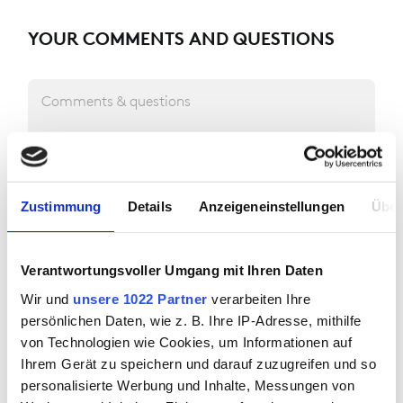
YOUR COMMENTS AND QUESTIONS
Comments & questions
Zustimmung
Details
Anzeigeneinstellungen
Über
HOW SHOULD WE GET IN TOUCH WITH
Verantwortungsvoller Umgang mit Ihren Daten
YOU?
Wir und
unsere 1022 Partner
verarbeiten Ihre
persönlichen Daten, wie z. B. Ihre IP-Adresse, mithilfe
von Technologien wie Cookies, um Informationen auf
E-mail address
Ihrem Gerät zu speichern und darauf zuzugreifen und so
personalisierte Werbung und Inhalte, Messungen von