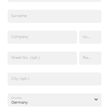
Surname
FLAMMGARD NORDRHEIN-WESTFALEN
LADIES' TROUSERS
Company
number of emp
Dayshift firefighters
PRODUCT 01056 20117 005 488
Street No. (opt.)
Postcode (opt.
City (opt.)
Country
Germany