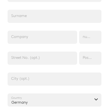
Surname
FLAMMGARD BADEN-WÜRTTEMBERG
FLEECE JACKET
Company
number of emp
Day shift
PRODUCT 07001 10152 000 2040
Street No. (opt.)
Postcode (opt.
City (opt.)
Country
Germany