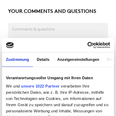
YOUR COMMENTS AND QUESTIONS
Comments & questions
Zustimmung
Details
Anzeigeneinstellungen
Über
HOW SHOULD WE GET IN TOUCH WITH
Verantwortungsvoller Umgang mit Ihren Daten
YOU?
Wir und
unsere 1022 Partner
verarbeiten Ihre
persönlichen Daten, wie z. B. Ihre IP-Adresse, mithilfe
von Technologien wie Cookies, um Informationen auf
E-mail address
Ihrem Gerät zu speichern und darauf zuzugreifen und so
personalisierte Werbung und Inhalte, Messungen von