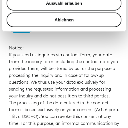
Auswahl erlauben
zu können und die Zugriffe auf unsere Website zu
analysieren. Außerdem geben wir Informationen zu Ihrer
Verwendung unserer Website an unsere Partner für
Ablehnen
Send
soziale Medien, Werbung und Analysen weiter. Unsere
Partner führen diese Informationen möglicherweise mit
weiteren Daten zusammen, die Sie ihnen bereitgestellt
haben oder die sie im Rahmen Ihrer Nutzung der Dienste
Notice:
gesammelt haben.
If you send us inquiries via contact form, your data
from the inquiry form, including the contact data you
provided there, will be stored by us for the purpose of
processing the inquiry and in case of follow-up
questions. We thus use your data exclusively for
sending the requested information and processing
your inquiry and do not pass it on to third parties.
The processing of the data entered in the contact
form is based exclusively on your consent (Art. 6 para.
1 lit. a DSGVO). You can revoke this consent at any
time. For this purpose, an informal communication by