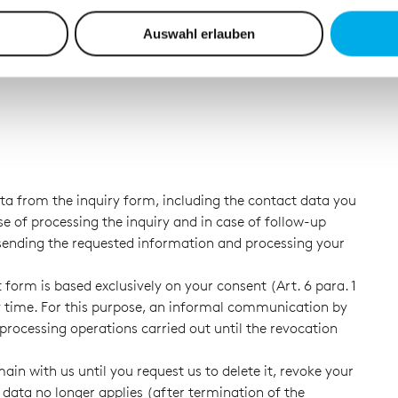
nhalte und Anzeigen zu personalisieren, Funktionen für soziale
Website zu analysieren. Außerdem geben wir Informationen zu I
Auswahl erlauben
r soziale Medien, Werbung und Analysen weiter. Unsere Partner
 Daten zusammen, die Sie ihnen bereitgestellt haben oder die s
n.
ata from the inquiry form, including the contact data you
se of processing the inquiry and in case of follow-up
 sending the requested information and processing your
 form is based exclusively on your consent (Art. 6 para. 1
ny time. For this purpose, an informal communication by
a processing operations carried out until the revocation
ain with us until you request us to delete it, revoke your
e data no longer applies (after termination of the