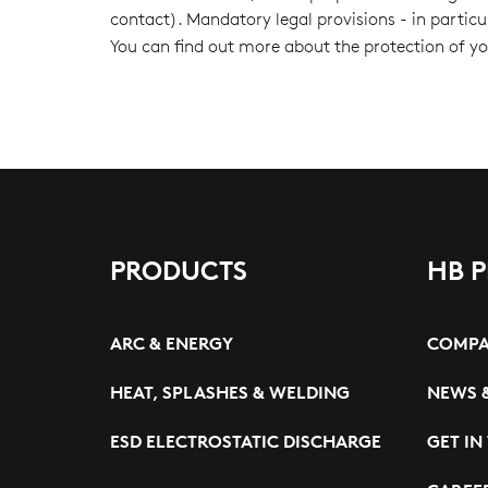
contact). Mandatory legal provisions - in particu
You can find out more about the protection of yo
PRODUCTS
HB 
ARC & ENERGY
COMP
HEAT, SPLASHES & WELDING
NEWS 
ESD ELECTROSTATIC DISCHARGE
GET IN