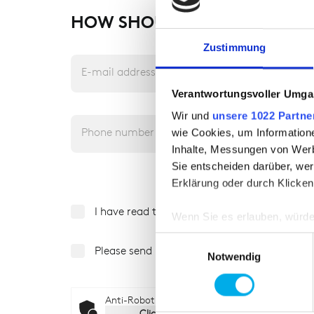
HOW SHOULD WE GET IN TO
Zustimmung
E-mail address
Verantwortungsvoller Umgan
Wir und
unsere 1022 Partne
Phone number
wie Cookies, um Information
Inhalte, Messungen von Werb
Sie entscheiden darüber, wer
Erklärung oder durch Klicken
I have read the data protection notice (see 
Wenn Sie es erlauben, würde
Informationen über Ih
Einwilligungsauswahl
Please send me the HB General Catalog via 
Ihr Gerät durch aktiv
Notwendig
Erfahren Sie mehr darüber, w
Einzelheiten
fest.
Anti-Robot Verification
Click to start verification