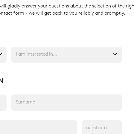
will gladly answer your questions about the selection of the righ
ontact form - we will get back to you reliably and promptly.
I am interested in...
N
Surname
number of employees