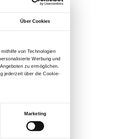
Über Cookies
 mithilfe von Technologien
personalisierte Werbung und
 Angeboten zu ermöglichen.
g jederzeit über die Cookie-
au sein können
zieren
Marketing
hre Präferenzen im
Abschnitt