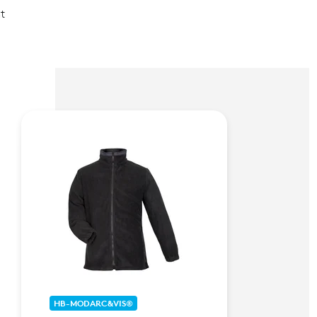
t
HB-MODARC&VIS®