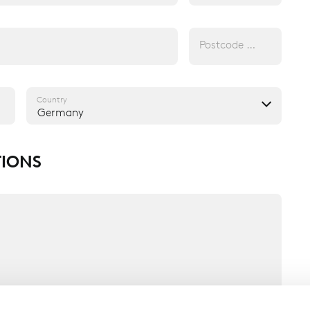
Postcode (opt.)
Country
Germany
IONS