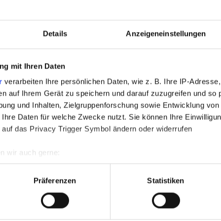
UCH WITH YOU?
Details
Anzeigeneinstellungen
g mit Ihren Daten
r
verarbeiten Ihre persönlichen Daten, wie z. B. Ihre IP-Adresse,
Fax (opt.)
en auf Ihrem Gerät zu speichern und darauf zuzugreifen und so 
ung und Inhalten, Zielgruppenforschung sowie Entwicklung von
 Ihre Daten für welche Zwecke nutzt. Sie können Ihre Einwilligun
 auf das Privacy Trigger Symbol ändern oder widerrufen
note at the end of the form) and accept it.
n wir auch gerne:
re geografische Lage erfassen, welche bis auf einige Meter gen
e-mail.
es Scannen nach bestimmten Merkmalen (Fingerprinting) identifi
Präferenzen
Statistiken
ie Ihre persönlichen Daten verarbeitet werden, und legen Sie I