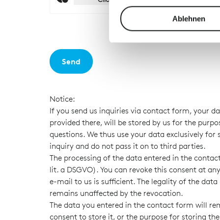
Wir verwenden Cookies, um I
Friendly
Captcha ⇗
und die Zugriffe auf unsere 
Ablehnen
Website an unsere Partner fü
möglicherweise mit weiteren
der Dienste gesammelt habe
Send
Notice:
If you send us inquiries via contact form, your d
provided there, will be stored by us for the purpo
questions. We thus use your data exclusively for
inquiry and do not pass it on to third parties.
The processing of the data entered in the contact
lit. a DSGVO). You can revoke this consent at a
e-mail to us is sufficient. The legality of the dat
remains unaffected by the revocation.
The data you entered in the contact form will rem
consent to store it, or the purpose for storing th