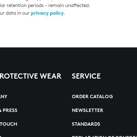
lar retention periods - remain unaffected.
privacy policy
ur data in our
.
PROTECTIVE WEAR
SERVICE
ANY
ORDER CATALOG
& PRESS
NEWSLETTER
 TOUCH
STANDARDS