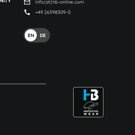
MITY
info(at)hb-online.com
+49 26398309-0
EN
DE