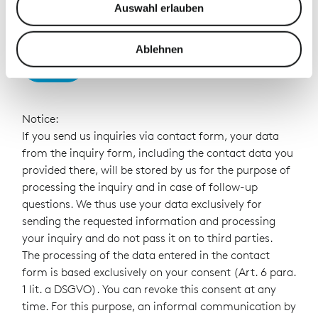
Auswahl erlauben
zu können und die Zugriffe auf unsere Website zu
analysieren. Außerdem geben wir Informationen zu Ihrer
Verwendung unserer Website an unsere Partner für
Ablehnen
Send
soziale Medien, Werbung und Analysen weiter. Unsere
Partner führen diese Informationen möglicherweise mit
weiteren Daten zusammen, die Sie ihnen bereitgestellt
haben oder die sie im Rahmen Ihrer Nutzung der Dienste
Notice:
gesammelt haben.
If you send us inquiries via contact form, your data
from the inquiry form, including the contact data you
provided there, will be stored by us for the purpose of
processing the inquiry and in case of follow-up
questions. We thus use your data exclusively for
sending the requested information and processing
your inquiry and do not pass it on to third parties.
The processing of the data entered in the contact
form is based exclusively on your consent (Art. 6 para.
1 lit. a DSGVO). You can revoke this consent at any
time. For this purpose, an informal communication by