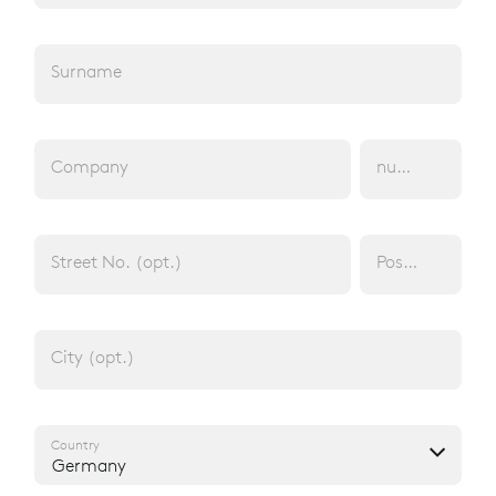
Surname
TEMPEX® THERMO HYGIENE
TROUSERS ERGOPLUS
Company
number of emp
Intermediate clothing
PRODUCT 09020 2K015 000 10
Street No. (opt.)
Postcode (opt.
City (opt.)
Country
Germany