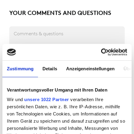
YOUR COMMENTS AND QUESTIONS
Comments & questions
Zustimmung
Details
Anzeigeneinstellungen
Über
HOW SHOULD WE GET IN TOUCH WITH
Verantwortungsvoller Umgang mit Ihren Daten
YOU?
Wir und
unsere 1022 Partner
verarbeiten Ihre
persönlichen Daten, wie z. B. Ihre IP-Adresse, mithilfe
von Technologien wie Cookies, um Informationen auf
E-mail address
Ihrem Gerät zu speichern und darauf zuzugreifen und so
personalisierte Werbung und Inhalte, Messungen von