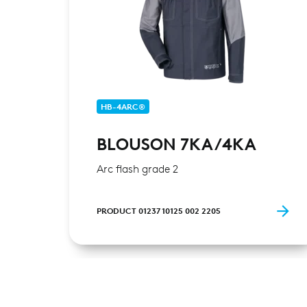
HB-4ARC®
BLOUSON 7KA/4KA
Arc flash grade 2
PRODUCT 01237 10125 002 2205