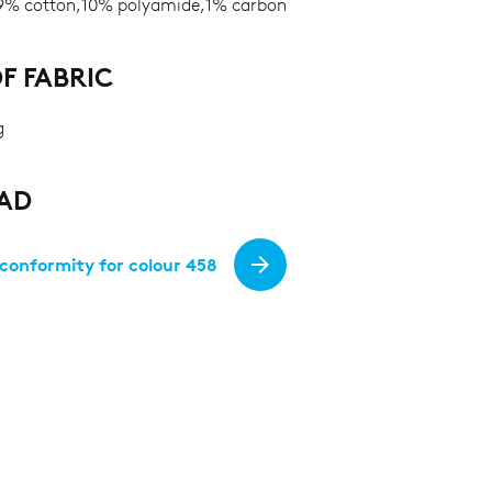
% cotton,10% polyamide,1% carbon
F FABRIC
g
AD
 conformity for colour 458