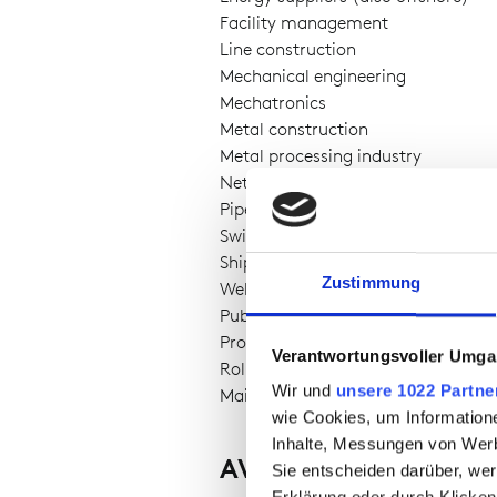
Facility management
Line construction
Mechanical engineering
Mechatronics
Metal construction
Metal processing industry
Network technology
Pipeline construction
Switchgear construction
Shipbuilding
Zustimmung
Welding companies
Public utility companies
Provider (gas, electricity, water)
Verantwortungsvoller Umgan
Rolling mill
Wir und
unsere 1022 Partne
Maintanance of low-voltage netwo
wie Cookies, um Information
Inhalte, Messungen von Werb
AVAILABILITY
Sie entscheiden darüber, wer