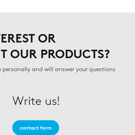
EREST OR
T OUR PRODUCTS?
u personally and will answer your questions
Write us!
contact form