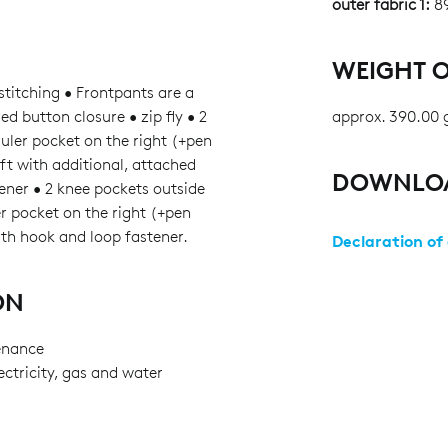
outer fabric 1:
89
WEIGHT O
stitching • Frontpants are a
d button closure • zip fly • 2
approx. 390.00 
ruler pocket on the right (+pen
eft with additional, attached
DOWNLO
ener • 2 knee pockets outside
er pocket on the right (+pen
ith hook and loop fastener.
Declaration of
ON
enance
ctricity, gas and water