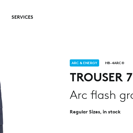
SERVICES
ARC & ENERGY
HB-4ARC®
TROUSER 
Arc flash gr
Regular Sizes, in stock