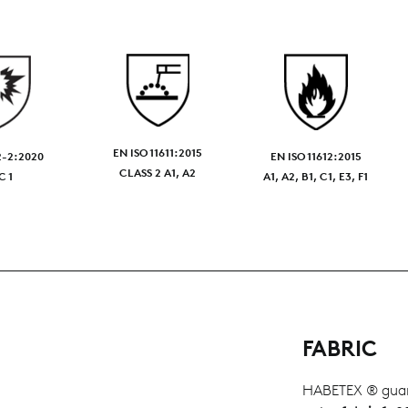
EN ISO 11611:2015
2-2:2020
EN ISO 11612:2015
CLASS 2 A1, A2
C 1
A1, A2, B1, C1, E3, F1
FABRIC
HABETEX ® gua