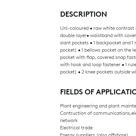
DESCRIPTION
Uni-coloured • raw white contrast 
double layer• waistband with covere
slant pockets • 1 backpocket and 1 
pocket) • 1 bellows pocket on the l
pocket with flap, covered snap fast
with hook and loop fastener • 1 rul
pocket) • 2 knee pockets outside w
FIELDS OF APPLICATI
Plant engineering and plant maint
Contruction of communications,ele
network
Electrical trade
Energy suppliers (also offshore)