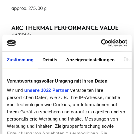
approx. 275.00 g
ARC THERMAL PERFORMANCE VALUE
(ATPV)
1-layer:
10,4 cal/cm² // 43,51 kJ/m²
Zustimmung
Details
Anzeigeneinstellungen
Über
HEAT ATTENUATION FACTOR (HAF)
1-layer:
80,2 %
Verantwortungsvoller Umgang mit Ihren Daten
Wir und
unsere 1022 Partner
verarbeiten Ihre
DOWNLOAD
persönlichen Daten, wie z. B. Ihre IP-Adresse, mithilfe
von Technologien wie Cookies, um Informationen auf
Declaration of conformity for colour
Ihrem Gerät zu speichern und darauf zuzugreifen und so
2112
personalisierte Werbung und Inhalte, Messungen von
Werbung und Inhalten, Zielgruppenforschung sowie
Entwicklung von Angeboten zu ermöglichen. Sie