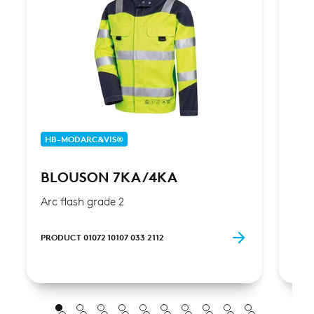
HB-MODARC&VIS®
HB-
BLOUSON 7KA/4KA
VE
Arc flash grade 2
high
PRODUCT 01072 10107 033 2112
PROD