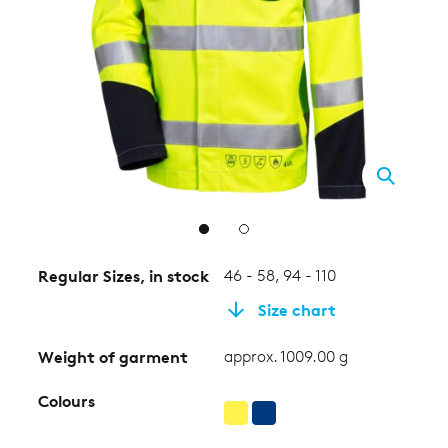
2
Regular Sizes, in stock
46 - 58, 94 - 110
Size chart
Weight of garment
approx. 1009.00 g
Colours