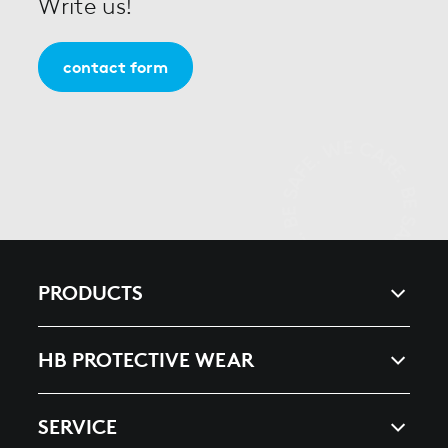
Write us!
contact form
PRODUCTS
ARC & ENERGY
HB PROTECTIVE WEAR
HEAT, SPLASHES & WELDING
COMPANY
SERVICE
ESD ELECTROSTATIC DISCHARGE