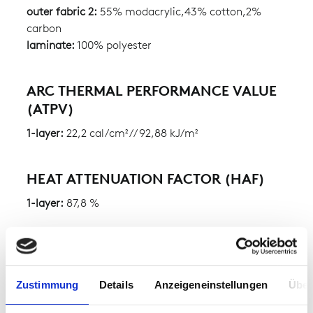
outer fabric 2:
55% modacrylic,43% cotton,2%
carbon
laminate:
100% polyester
ARC THERMAL PERFORMANCE VALUE
(ATPV)
1-layer:
22,2 cal/cm² // 92,88 kJ/m²
HEAT ATTENUATION FACTOR (HAF)
1-layer:
87,8 %
Zustimmung
Details
Anzeigeneinstellungen
Über
SPECIAL FEATURES