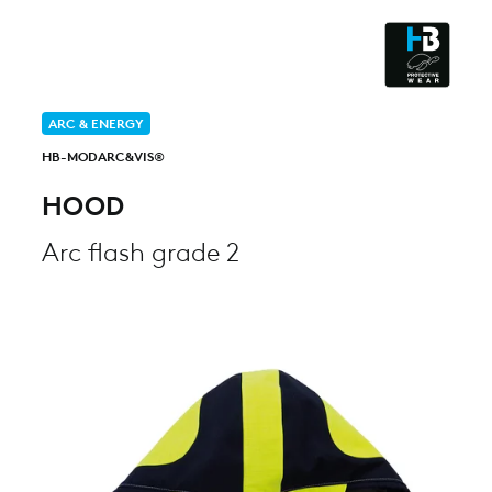
CLEANROOM & DUST
ARC & ENERGY
HB-MODARC&VIS®
HOOD
Arc flash grade 2