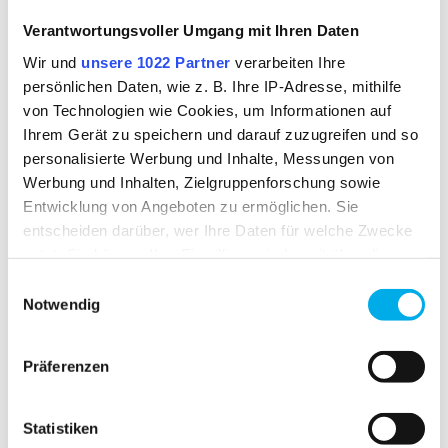
Verantwortungsvoller Umgang mit Ihren Daten
Wir und
unsere 1022 Partner
verarbeiten Ihre
persönlichen Daten, wie z. B. Ihre IP-Adresse, mithilfe
von Technologien wie Cookies, um Informationen auf
Ihrem Gerät zu speichern und darauf zuzugreifen und so
21 TO WEAR
MULTI-RISK
personalisierte Werbung und Inhalte, Messungen von
Werbung und Inhalten, Zielgruppenforschung sowie
Entwicklung von Angeboten zu ermöglichen. Sie
entscheiden darüber, wer Ihre Daten für welche Zwecke
nutzt. Sie können Ihre Einwilligung jederzeit über die
Cookie-Erklärung oder durch Klicken auf das Privacy
Einwilligungsauswahl
RELATED PRODUCTS
Trigger Symbol ändern oder widerrufen
Notwendig
Wenn Sie es erlauben, würden wir auch gerne:
Präferenzen
Informationen über Ihre geografische Lage
erfassen, welche bis auf einige Meter genau sein
können
Statistiken