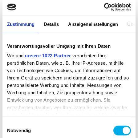
AVAILABILITY
Zustimmung
Details
Anzeigeneinstellungen
Über
21-to-wear
Verantwortungsvoller Umgang mit Ihren Daten
FABRIC
Wir und
unsere 1022 Partner
verarbeiten Ihre
HABETEX® protect
persönlichen Daten, wie z. B. Ihre IP-Adresse, mithilfe
outer fabric 1:
55% modacrylic,43% cotton,2%
von Technologien wie Cookies, um Informationen auf
carbon
Ihrem Gerät zu speichern und darauf zuzugreifen und so
outer fabric 2:
55% modacrylic,43% cotton,2%
personalisierte Werbung und Inhalte, Messungen von
carbon
Werbung und Inhalten, Zielgruppenforschung sowie
Entwicklung von Angeboten zu ermöglichen. Sie
WEIGHT OF FABRIC
entscheiden darüber, wer Ihre Daten für welche Zwecke
nutzt. Sie können Ihre Einwilligung jederzeit über die
approx. 275.00 g
Cookie-Erklärung oder durch Klicken auf das Privacy
Einwilligungsauswahl
Trigger Symbol ändern oder widerrufen
Notwendig