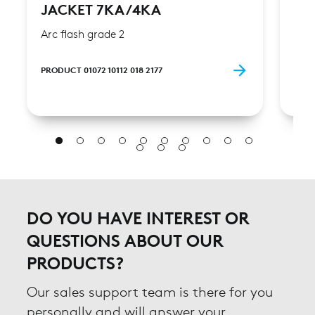
JACKET 7KA/4KA
JA
Arc flash grade 2
Arc 
PRODUCT 01072 10112 018 2177
PROD
DO YOU HAVE INTEREST OR
QUESTIONS ABOUT OUR
PRODUCTS?
Our sales support team is there for you
personally and will answer your