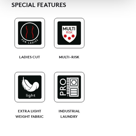
SPECIAL FEATURES
haben oder die sie im Rahmen Ihrer Nutzung der Dienste
gesammelt haben.
LADIES CUT
MULTI-RISK
EXTRA LIGHT
INDUSTRIAL
WEIGHT FABRIC
LAUNDRY