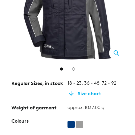
2
Regular Sizes, in stock
18 - 23, 36 - 48, 72 - 92
Size chart
Weight of garment
approx. 1037.00 g
Colours