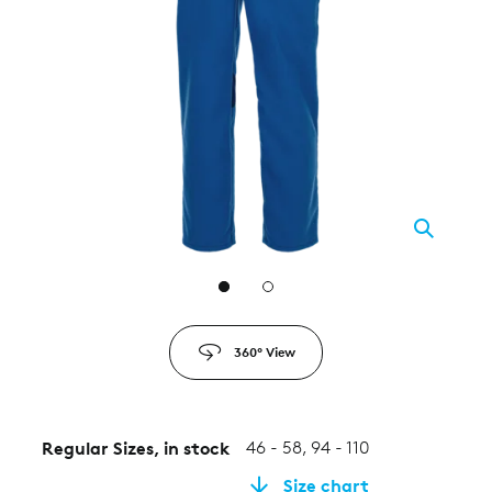
2
360° View
Regular Sizes, in stock
46 - 58, 94 - 110
Size chart