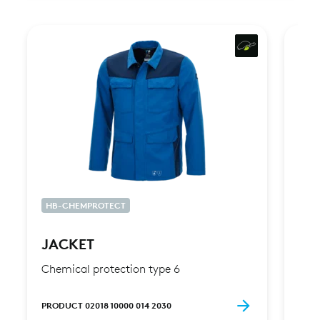
HB-CHEMPROTECT
HB-
JACKET
JA
Chemical protection type 6
Chem
PRODUCT 02018 10000 014 2030
PROD