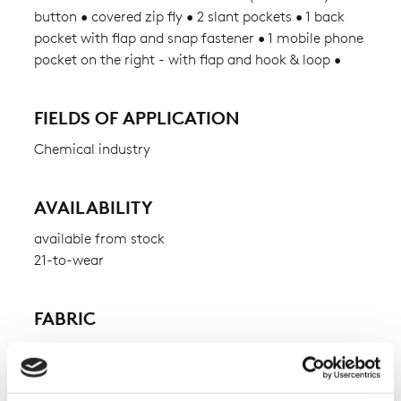
button • covered zip fly • 2 slant pockets • 1 back
pocket with flap and snap fastener • 1 mobile phone
pocket on the right - with flap and hook & loop •
FIELDS OF APPLICATION
Chemical industry
AVAILABILITY
available from stock
21-to-wear
FABRIC
HB-CHEMcomfort antistatic
outer fabric 1:
99% recycled polyester,1% carbon
outer fabric 2:
99% recycled polyester,1% carbon