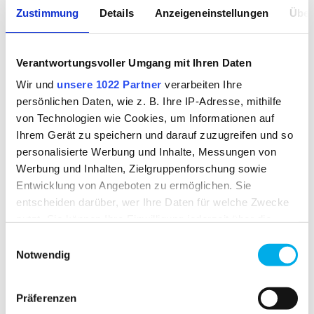
Zustimmung
Details
Anzeigeneinstellungen
Über
WEIGHT OF FABRIC
Verantwortungsvoller Umgang mit Ihren Daten
approx. 240.00 g
Wir und
unsere 1022 Partner
verarbeiten Ihre
persönlichen Daten, wie z. B. Ihre IP-Adresse, mithilfe
DOWNLOAD
von Technologien wie Cookies, um Informationen auf
Declaration of conformity for colour
Ihrem Gerät zu speichern und darauf zuzugreifen und so
2030
personalisierte Werbung und Inhalte, Messungen von
Werbung und Inhalten, Zielgruppenforschung sowie
Entwicklung von Angeboten zu ermöglichen. Sie
entscheiden darüber, wer Ihre Daten für welche Zwecke
nutzt. Sie können Ihre Einwilligung jederzeit über die
Cookie-Erklärung oder durch Klicken auf das Privacy
SPECIAL FEATURES
Einwilligungsauswahl
Trigger Symbol ändern oder widerrufen
Notwendig
Wenn Sie es erlauben, würden wir auch gerne:
Präferenzen
Informationen über Ihre geografische Lage