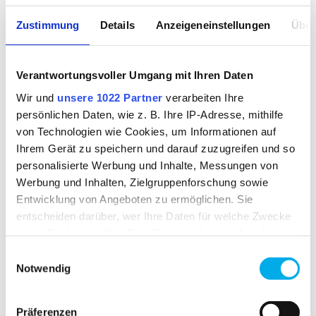
Zustimmung
Details
Anzeigeneinstellungen
Über
INDUSTRIAL
Verantwortungsvoller Umgang mit Ihren Daten
LAUNDRY
Wir und
unsere 1022 Partner
verarbeiten Ihre
persönlichen Daten, wie z. B. Ihre IP-Adresse, mithilfe
von Technologien wie Cookies, um Informationen auf
Ihrem Gerät zu speichern und darauf zuzugreifen und so
personalisierte Werbung und Inhalte, Messungen von
Werbung und Inhalten, Zielgruppenforschung sowie
Entwicklung von Angeboten zu ermöglichen. Sie
GREEN TURTLE
entscheiden darüber, wer Ihre Daten für welche Zwecke
nutzt. Sie können Ihre Einwilligung jederzeit über die
Cookie-Erklärung oder durch Klicken auf das Privacy
Einwilligungsauswahl
Trigger Symbol ändern oder widerrufen
Notwendig
Wenn Sie es erlauben, würden wir auch gerne:
RELATED PRODUCTS
Präferenzen