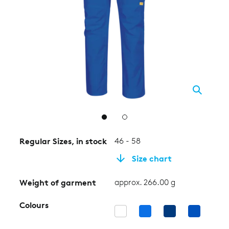
2
Regular Sizes, in stock
46 - 58
Size chart
Weight of garment
approx. 266.00 g
Colours