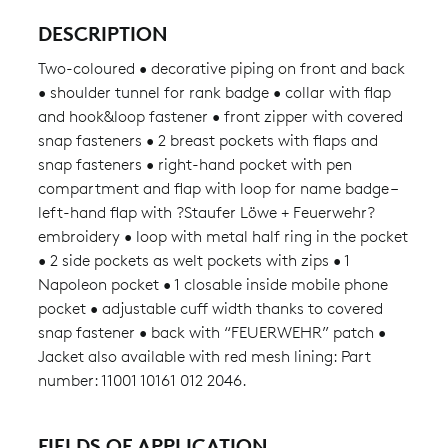
DESCRIPTION
Two-coloured • decorative piping on front and back
• shoulder tunnel for rank badge • collar with flap
and hook&loop fastener • front zipper with covered
snap fasteners • 2 breast pockets with flaps and
snap fasteners • right-hand pocket with pen
compartment and flap with loop for name badge –
left-hand flap with ?Staufer Löwe + Feuerwehr?
embroidery • loop with metal half ring in the pocket
• 2 side pockets as welt pockets with zips • 1
Napoleon pocket • 1 closable inside mobile phone
pocket • adjustable cuff width thanks to covered
snap fastener • back with “FEUERWEHR” patch •
Jacket also available with red mesh lining: Part
number: 11001 10161 012 2046.
FIELDS OF APPLICATION