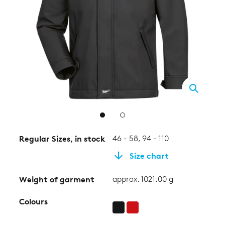
2
Regular Sizes, in stock
46 - 58, 94 - 110
Size chart
Weight of garment
approx. 1021.00 g
Colours