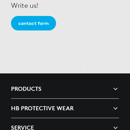
Write us!
contact form
PRODUCTS
ARC & ENERGY
HB PROTECTIVE WEAR
HEAT, SPLASHES & WELDING
COMPANY
SERVICE
ESD ELECTROSTATIC DISCHARGE