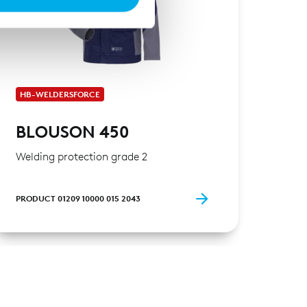
 führen diese Informationen
ie im Rahmen Ihrer Nutzung
HB-WELDERSFORCE
HB-
BLOUSON 450
BL
Welding protection grade 2
Weld
PRODUCT 01209 10000 015 2043
PRODU