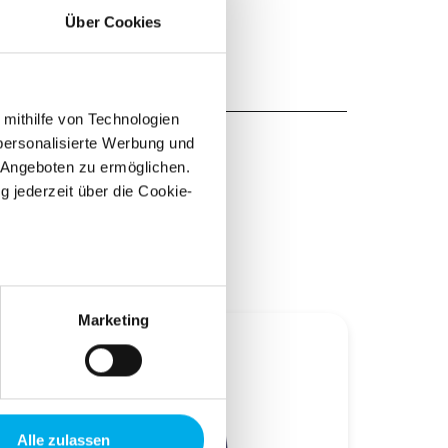
Über Cookies
 mithilfe von Technologien
personalisierte Werbung und
 Angeboten zu ermöglichen.
g jederzeit über die Cookie-
au sein können
zieren
Marketing
hre Präferenzen im
Abschnitt
 Medien anbieten zu können
hrer Verwendung unserer
Alle zulassen