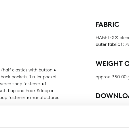
FABRIC
HABETEX® blen
outer fabric 1:
79
WEIGHT O
(half elastic) with button •
2 back pockets, 1 ruler pocket
approx. 350.00 
overed snap fastener • 1
ith flap and hook & loop •
DOWNLO
loop fastener • manufactured
Declaration of