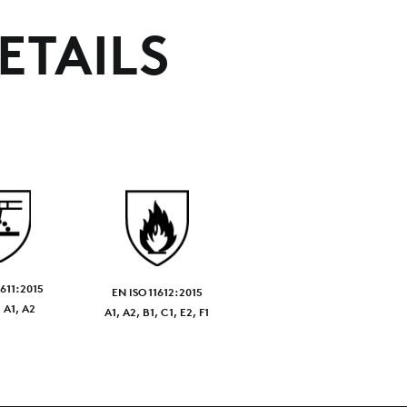
ETAILS
1611:2015
EN ISO 11612:2015
 A1, A2
A1, A2, B1, C1, E2, F1