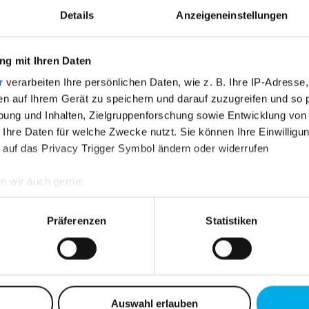
Details
Anzeigeneinstellungen
g mit Ihren Daten
r
verarbeiten Ihre persönlichen Daten, wie z. B. Ihre IP-Adresse,
en auf Ihrem Gerät zu speichern und darauf zuzugreifen und so 
ung und Inhalten, Zielgruppenforschung sowie Entwicklung von
 Ihre Daten für welche Zwecke nutzt. Sie können Ihre Einwilligun
RODUCTS
 auf das Privacy Trigger Symbol ändern oder widerrufen
n wir auch gerne:
re geografische Lage erfassen, welche bis auf einige Meter gen
es Scannen nach bestimmten Merkmalen (Fingerprinting) identifi
Präferenzen
Statistiken
ie Ihre persönlichen Daten verarbeitet werden, und legen Sie I
nhalte und Anzeigen zu personalisieren, Funktionen für soziale
Website zu analysieren. Außerdem geben wir Informationen zu I
Auswahl erlauben