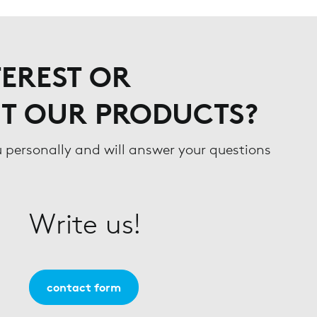
EREST OR
T OUR PRODUCTS?
u personally and will answer your questions
Write us!
contact form