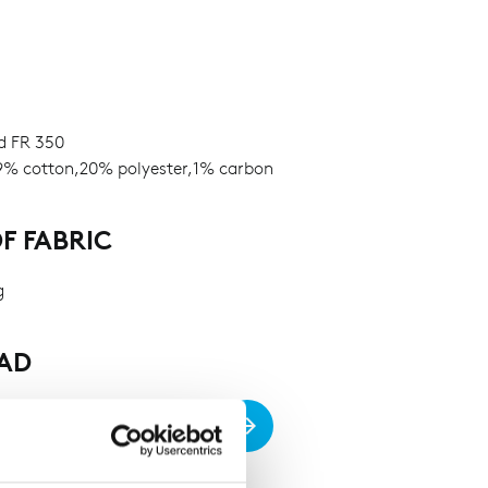
d FR 350
% cotton,20% polyester,1% carbon
F FABRIC
g
AD
 conformity for colour 58