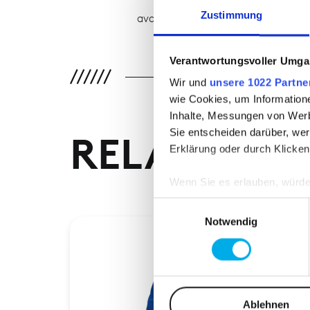
Zustimmung
available from stock
Verantwortungsvoller Umgan
Wir und
unsere 1022 Partne
wie Cookies, um Information
Inhalte, Messungen von Werb
Sie entscheiden darüber, wer
RELATED P
Erklärung oder durch Klicken
Wenn Sie es erlauben, würde
Informationen über Ih
Einwilligungsauswahl
Ihr Gerät durch aktiv
Notwendig
Erfahren Sie mehr darüber, w
Einzelheiten
fest.
Wir verwenden Cookies, um I
und die Zugriffe auf unsere 
Ablehnen