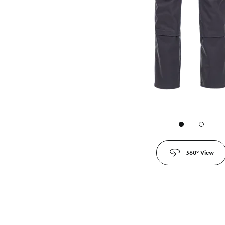
2
360° View