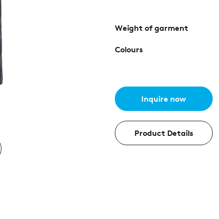
Weight of garment
Colours
Inquire now
Product Details