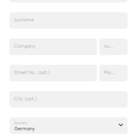
Surname
TEMPEX® THERMO
FLEECE BODY WARMER
Company
number of emp
Intermediate clothing
PRODUCT 07024 1K029 000 45
Street No. (opt.)
Postcode (opt.
City (opt.)
Country
Germany