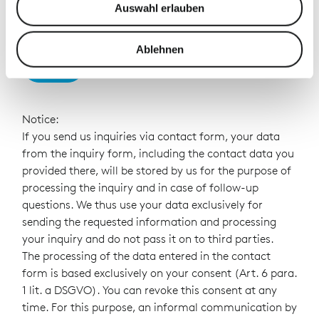
Auswahl erlauben
zu können und die Zugriffe auf unsere Website zu
analysieren. Außerdem geben wir Informationen zu Ihrer
Verwendung unserer Website an unsere Partner für
Ablehnen
Send
soziale Medien, Werbung und Analysen weiter. Unsere
Partner führen diese Informationen möglicherweise mit
weiteren Daten zusammen, die Sie ihnen bereitgestellt
haben oder die sie im Rahmen Ihrer Nutzung der Dienste
Notice:
gesammelt haben.
If you send us inquiries via contact form, your data
from the inquiry form, including the contact data you
provided there, will be stored by us for the purpose of
processing the inquiry and in case of follow-up
questions. We thus use your data exclusively for
sending the requested information and processing
your inquiry and do not pass it on to third parties.
The processing of the data entered in the contact
form is based exclusively on your consent (Art. 6 para.
1 lit. a DSGVO). You can revoke this consent at any
time. For this purpose, an informal communication by