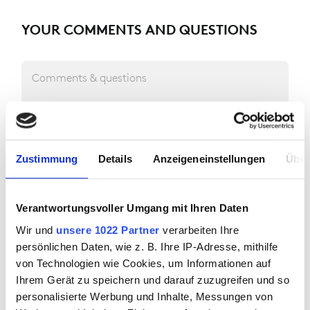
YOUR COMMENTS AND QUESTIONS
Comments & questions
Zustimmung
Details
Anzeigeneinstellungen
Über
HOW SHOULD WE GET IN TOUCH WITH
Verantwortungsvoller Umgang mit Ihren Daten
YOU?
Wir und
unsere 1022 Partner
verarbeiten Ihre
persönlichen Daten, wie z. B. Ihre IP-Adresse, mithilfe
von Technologien wie Cookies, um Informationen auf
E-mail address
Ihrem Gerät zu speichern und darauf zuzugreifen und so
personalisierte Werbung und Inhalte, Messungen von